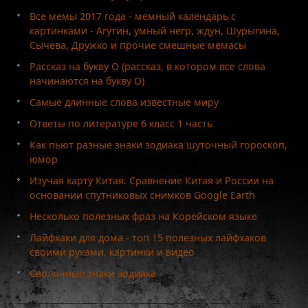
Все мемы 2017 года - мемный календарь с
картинками - Агутин, умный негр, ждун, Шурыгина,
Сычева, Дружко и прочие смешные мемасы
Рассказ на букву О (рассказ, в котором все слова
начинаются на букву О)
Самые длинные слова известные миру
Ответы по литературе 6 класс 1 часть
Как пьют разные знаки зодиака шуточный гороскоп,
юмор
Изучая карту Китая. Сравнение Китая и России на
основании спутниковых снимков Google Earth
Несколько полезных фраз на Корейском языке
Лайфхаки для дома - топ 15 полезных лайфхаков
своими руками, картинки и видео
Сволочные знаки зодиака