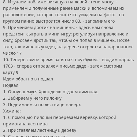
8. Изучаем поближе висящую на левой стене маску: -
применяем 2 полученные ранее маски и вспоминаем их
расположение, которое только что увидели на фото: - на
круглом панно выстроится число 03, - запомним его
9. Применяем дротик на мишень: - здесь нам снова
предстоит сыграть в мини-игру: регулируя направление и
силу, бросаем дротик так, чтобы он попал в мишень. После
того, как мишень упадет, на дереве откроется нацарапанное
число 17
10. Теперь самое время заняться ноутбуком: - вводим пароль
1703 - сперва отправляем письмо дяде - затем смотрим
карту 9.
Идем обратно в подвал
Подвал:
1. Очнувшемуся Хрюнделю отдаем лимонад
2. Забираем у него пилочку
3. Поднимаемся по лестнице наверх
Хижина:
1. С помощью пилочки перерезаем веревку, которой
примотана лестница
2. Приставляем лестницу к дереву
3. С дерева снимаем пистолет