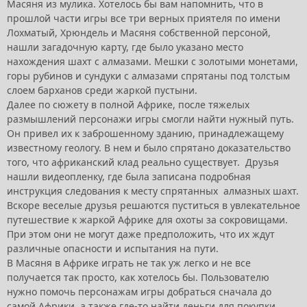
Масяня из мулика. Хотелось бы вам напомнить, что в
прошлой части игры все три верных приятеля по имени
Лохматый, Хрюндель и Масяня собственной персоной,
нашли загадочную карту, где было указано место
нахождения шахт с алмазами. Мешки с золотыми монетами,
горы рубинов и сундуки с алмазами спрятаны под толстым
слоем барханов среди жаркой пустыни.
Далее по сюжету в полной Африке, после тяжелых
размышлений персонажи игры смогли найти нужный путь.
Он привел их к заброшенному зданию, принадлежащему
известному геологу. В нем и было спрятано доказательство
того, что африканский клад реально существует. Друзья
нашли видеопленку, где была записана подробная
инструкция следования к месту спрятанных алмазных шахт.
Вскоре веселые друзья решаются пуститься в увлекательное
путешествие к жаркой Африке для охоты за сокровищами.
При этом они не могут даже предположить, что их ждут
различные опасности и испытания на пути.
В Масяня в Африке играть не так уж легко и не все
получается так просто, как хотелось бы. Пользователю
нужно помочь персонажам игры добраться сначала до
самой Африки, а также где-то найти деньги для покупки