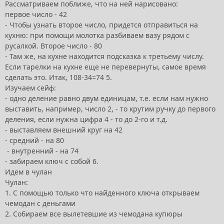
Рассматриваем поближе, что на ней нарисовано:
первое число - 42
- Чтобы узнать второе число, придется отправиться на
кухню: при помощи молотка разбиваем вазу рядом с
русалкой. Второе число - 80
- Там же, на кухне находится подсказка к третьему числу.
Если тарелки на кухне еще не перевернуты, самое время
сделать это. Итак, 108-34=74 5.
Изучаем сейф:
- одно деление равно двум единицам, т.е. если нам нужно
выставить, например, число 2, - то крутим ручку до первого
деления, если нужна цифра 4 - то до 2-го и т.д.
- выставляем внешний круг на 42
- средний - на 80
- внутренний - на 74
- забираем ключ с собой 6.
Идем в чулан
Чулан:
1. С помощью только что найденного ключа открываем
чемодан с деньгами
2. Собираем все вылетевшие из чемодана купюры