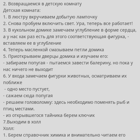
2. Возвращаемся в детскую комнату
Детская комната:
1. В люстру вкручиваем добытую лампочку
2. Снова пробуем включить свет. Ура, теперь все работает!
3. В кукольном домике замечаем углубление в форме сердца,
а у нас как раз есть для этого соответствующая фигурка, -
вставляем ее в углубление
4. Теперь масленкой смазываем петли домика
5. Приоткрываем дверцы домика и изучаем его:
- забираем попугая - пытаемся завести балерину, но пока у
нас ничего не выходит
6. У входа замечаем фигурки животных, осматриваем их
поближе
- одно место пустует,
- сажаем сюда попугая
- решаем головоломку: здесь необходимо поменять рыб и
птиц местами.
- из открывшегося тайника берем ключик
7.Выходим в холл
Холл:
1. Берем справочник химика и внимательно читаем его