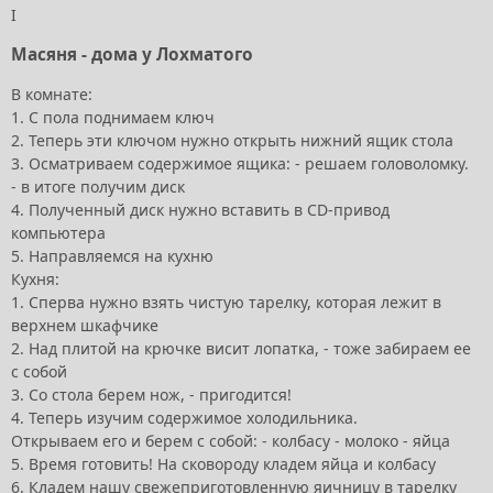
I
Масяня
- дома у Лохматого
В комнате:
1. С пола поднимаем ключ
2. Теперь эти ключом нужно открыть нижний ящик стола
3. Осматриваем содержимое ящика: - решаем головоломку.
- в итоге получим диск
4. Полученный диск нужно вставить в CD-привод
компьютера
5. Направляемся на кухню
Кухня:
1. Сперва нужно взять чистую тарелку, которая лежит в
верхнем шкафчике
2. Над плитой на крючке висит лопатка, - тоже забираем ее
с собой
3. Со стола берем нож, - пригодится!
4. Теперь изучим содержимое холодильника.
Открываем его и берем с собой: - колбасу - молоко - яйца
5. Время готовить! На сковороду кладем яйца и колбасу
6. Кладем нашу свежеприготовленную яичницу в тарелку