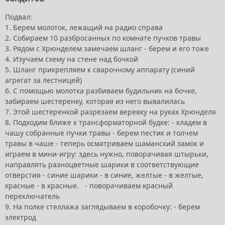
Подвал:
1. Берем молоток, лежащий на радио справа
2. Собираем 10 разбросанных по комнате пучков травы
3. Рядом с Хрюнделем замечаем шланг - берем и его тоже
4. Изучаем схему на стене над бочкой
5. Шланг прикрепляем к сварочному аппарату (синий
агрегат за лестницей)
6. С помощью молотка разбиваем будильник на бочке,
забираем шестеренку, которая из него вывалилась
7. Этой шестеренкой разрезаем веревку на руках Хрюнделя
8. Подходим ближе к трансформаторной будке: - кладем в
чашу собранные пучки травы - берем пестик и толчем
травы в чаше - теперь осматриваем шаманский замок и
играем в мини-игру: здесь нужно, поворачивая штырьки,
направлять разноцветные шарики в соответствующие
отверстия - синие шарики - в синие, желтые - в желтые,
красные - в красные. - поворачиваем красный
переключатель
9. На полке стеллажа заглядываем в коробочку: - берем
электрод