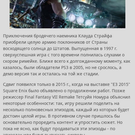
Приключения бродячего наемника Клауда Страйфа
приобрели целую армию поклонников от Страны
восходящего солнца до Штатов. Выпущенная в 1997 г.
сверхуспешная игра с того времени полнилась слухами о
скором римейке. Ближе всего к долгожданному моменту, как
казалось, были обладатели PS3 в 2005, но не срослось, а
демо версия так и осталась на той же стадии.
Сдвиг появился только в 2015 г., когда на выставке "E3 2015"
Square Enix было объявлено о продолжении работ. Позже
режиссер Final Fantasy VII Remake Тетсуйя Номура объяснил
некоторые особенности: так, игру решили поделить на
несколько полновесных эпизодов, каждый из которых будет
достоин целой игры. В противном случае пришлось бы
основательно проредить контент и упростить сюжет. Но
пока не ясно, как будут продаваться эти эпизоды - по
эпизодах или будут выпускать сиквелы.