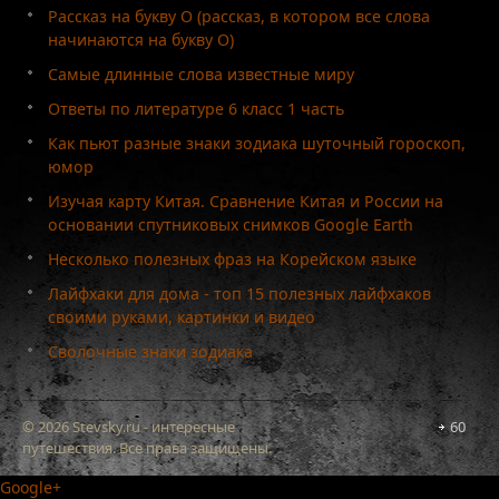
Рассказ на букву О (рассказ, в котором все слова
начинаются на букву О)
Самые длинные слова известные миру
Ответы по литературе 6 класс 1 часть
Как пьют разные знаки зодиака шуточный гороскоп,
юмор
Изучая карту Китая. Сравнение Китая и России на
основании спутниковых снимков Google Earth
Несколько полезных фраз на Корейском языке
Лайфхаки для дома - топ 15 полезных лайфхаков
своими руками, картинки и видео
Сволочные знаки зодиака
© 2026 Stevsky.ru - интересные
60
путешествия. Все права защищены.
Google+