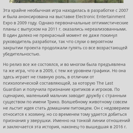
Эта крайне необычная игра находилась в разработке с 2007
и была анонсирована на выставке Electronic Entertainment
Expo в 2009 году. Однако первоначальные оптимистические
планы с выпуском на 2011 г. оказались нереализованными.
В один далеко не прекрасный момент ее даже покинул
руководитель разработки, так что слухи о вероятном
закрытии проекта продолжали гулять со все возрастающей
убедительностью.
Но релиз все же состоялся, и во многом была предъявлена
та же игра, что и в 2009, с тем же уровнем графики. Но она
здесь играет не главную роль, в отличии от
психологической составляющей, за которую The Last
Guardian и получила признание критиков и игроков. По
сценарию, маленький мальчик заводит дружбу с странным
существом по имени Трико. Волшебному животному совсем
не льстит идея стать домашним питомцем. Он с недоверием
относится к хозяину, но со временем тому удается добиться
признания у зверушки. Именно на тонкой линии отношений
и заключается эта история, наконец-то вышедшая в 2016 г.