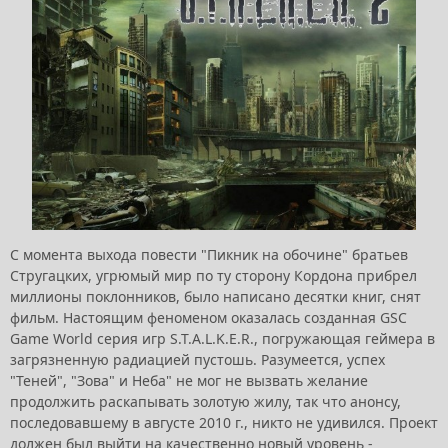
С момента выхода повести "Пикник на обочине" братьев
Стругацких, угрюмый мир по ту сторону Кордона прибрел
миллионы поклонников, было написано десятки книг, снят
фильм. Настоящим феноменом оказалась созданная GSC
Game World серия игр S.T.A.L.K.E.R., погружающая геймера в
загрязненную радиацией пустошь. Разумеется, успех
"Теней", "Зова" и Неба" не мог не вызвать желание
продолжить раскапывать золотую жилу, так что анонсу,
последовавшему в августе 2010 г., никто не удивился. Проект
должен был выйти на качественно новый уровень -