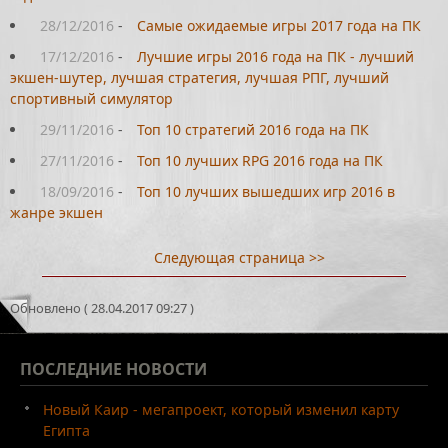
28/12/2016
-
Самые ожидаемые игры 2017 года на ПК
17/12/2016
-
Лучшие игры 2016 года на ПК - лучший
экшен-шутер, лучшая стратегия, лучшая РПГ, лучший
спортивный симулятор
29/11/2016
-
Топ 10 стратегий 2016 года на ПК
27/11/2016
-
Топ 10 лучших RPG 2016 года на ПК
18/09/2016
-
Топ 10 лучших вышедших игр 2016 в
жанре экшен
Следующая страница >>
Обновлено ( 28.04.2017 09:27 )
ПОСЛЕДНИЕ
НОВОСТИ
Новый Каир - мегапроект, который изменил карту
Египта