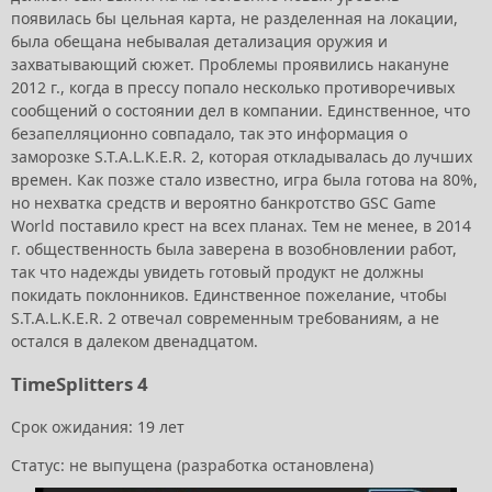
появилась бы цельная карта, не разделенная на локации,
была обещана небывалая детализация оружия и
захватывающий сюжет. Проблемы проявились накануне
2012 г., когда в прессу попало несколько противоречивых
сообщений о состоянии дел в компании. Единственное, что
безапелляционно совпадало, так это информация о
заморозке S.T.A.L.K.E.R. 2, которая откладывалась до лучших
времен. Как позже стало известно, игра была готова на 80%,
но нехватка средств и вероятно банкротство GSC Game
World поставило крест на всех планах. Тем не менее, в 2014
г. общественность была заверена в возобновлении работ,
так что надежды увидеть готовый продукт не должны
покидать поклонников. Единственное пожелание, чтобы
S.T.A.L.K.E.R. 2 отвечал современным требованиям, а не
остался в далеком двенадцатом.
TimeSplitters 4
Срок ожидания: 19 лет
Статус: не выпущена (разработка остановлена)