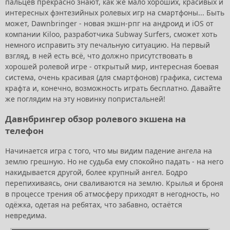
пальцев прекрасно знают, как же мало хороших, красивых и
интересных фэнтезийных ролевых игр на смартфоны... Быть
может, Dawnbringer - новая экшн-рпг на андроид и iOS от
компании Kiloo, разработчика Subway Surfers, сможет хоть
немного исправить эту печальную ситуацию. На первый
взгляд, в ней есть всё, что должно присутствовать в
хорошей ролевой игре - открытый мир, интересная боевая
система, очень красивая (для смартфонов) графика, система
крафта и, конечно, возможность играть бесплатно. Давайте
же поглядим на эту новинку попристальней!
Давнбрингер обзор ролевого экшена на
телефон
Начинается игра с того, что мы видим падение ангела на
землю грешную. Но не судьба ему спокойно падать - на него
накидывается другой, более крупный ангел. Бодро
перепихиваясь, они сваливаются на землю. Крылья и броня
в процессе трения об атмосферу приходят в негодность, но
одёжка, одетая на ребятах, что забавно, остаётся
невредима.