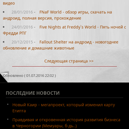
видео
28/01/2016
-
FNaF World - обзор игры, скачать на
андроид, полная версия, прохождение
24/01/2016
-
Five Nights at Freddy`s World - Пять ночей с
Фредди РПГ
20/12/2015
-
Fallout Shelter на андроид - новогоднее
обновление и домашние животные
Следующая страница >>
Обновлено ( 01.07.2016 22:02 )
ПОСЛЕДНИЕ
НОВОСТИ
Новый Каир - мегапроект, который изменил карту
Египта
Правдивая и откровенная история развития бизнеса
в Черногории (Мемуары, б-дь..)