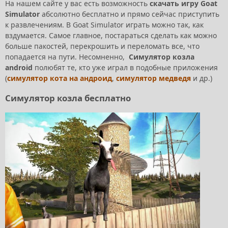
На нашем сайте у вас есть возможность
скачать игру Goat
Simulator
абсолютно бесплатно и прямо сейчас приступить
к развлечениям. В Goat Simulator играть можно так, как
вздумается. Самое главное, постараться сделать как можно
больше пакостей, перекрошить и переломать все, что
попадается на пути. Несомненно,
Симулятор козла
android
полюбят те, кто уже играл в подобные приложения
(
симулятор кота на андроид
,
симулятор медведя
и др.)
Симулятор козла бесплатно