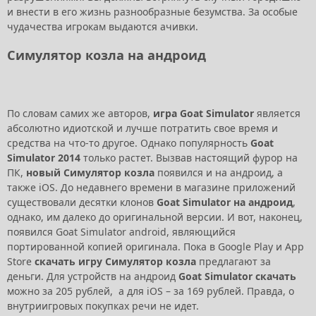
и внести в его жизнь разнообразные безумства. За особые
чудачества игрокам выдаются ачивки.
Симулятор козла на андроид
По словам самих же авторов,
игра Goat Simulator
является
абсолютно идиотской и лучше потратить свое время и
средства на что-то другое. Однако популярность
Goat
Simulator 2014
только растет. Вызвав настоящий фурор на
ПК,
новый Симулятор козла
появился и на андроид, а
также iOS. До недавнего времени в магазине приложений
существовали десятки клонов
Goat Simulator на андроид
,
однако, им далеко до оригинальной версии. И вот, наконец,
появился Goat Simulator android, являющийся
портированной копией оригинала. Пока в Google Play и App
Store
скачать игру Симулятор козла
предлагают за
деньги. Для устройств на андроид
Goat Simulator скачать
можно за 205 рублей, а для iOS – за 169 рублей. Правда, о
внутриигровых покупках речи не идет.