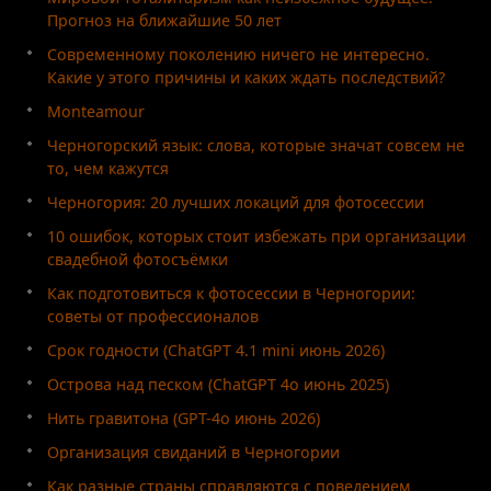
Прогноз на ближайшие 50 лет
Современному поколению ничего не интересно.
Какие у этого причины и каких ждать последствий?
Monteamour
Черногорский язык: слова, которые значат совсем не
то, чем кажутся
Черногория: 20 лучших локаций для фотосессии
10 ошибок, которых стоит избежать при организации
свадебной фотосъёмки
Как подготовиться к фотосессии в Черногории:
советы от профессионалов
Срок годности (ChatGPT 4.1 mini июнь 2026)
Острова над песком (ChatGPT 4o июнь 2025)
Нить гравитона (GPT-4o июнь 2026)
Организация свиданий в Черногории
Как разные страны справляются с поведением