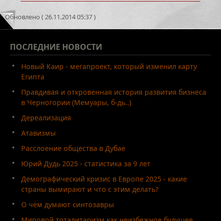
Обновлено ( 26.11.2014 05:37 )
ПОСЛЕДНИЕ
НОВОСТИ
Новый Каир - мегапроект, который изменил карту
Египта
Правдивая и откровенная история развития бизнеса
в Черногории (Мемуары, б-дь..)
Дереализация
Атавизмы
Расслоение общества в Дубае
Юрий Дудь 2025 - статистика за 9 лет
Демографический кризис в Европе 2025 - какие
страны вымирают и что с этим делать?
О чём думают синтозавры
Мировой тоталитаризм как неизбежное будущее.