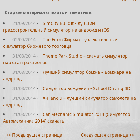
Старые материалы по этой тематике:
21/09/2014
-
SimCity BuildIt - лучший
градостроительный симулятор на андроид и iOS
02/09/2014
-
The Firm (Фирма) – увлекательный
симулятор биржевого торговца
31/08/2014
-
Theme Park Studio – скачать симулятор
парка аттракционов
31/08/2014
-
Лучший симулятор бомжа – Бомжара на
андроид
31/08/2014
-
Симулятор вождения - School Driving 3D
31/08/2014
-
X-Plane 9 – лучший симулятор самолета на
андроид
21/08/2014
-
Car Mechanic Simulator 2014 (Симулятор
Автомеханика 2014) скачать
<< Предыдущая страница
Следующая страница >>