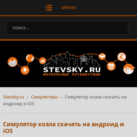
МЕНЮ
Stevsky.ru
Симуляторы
Симулятор козла скачать на
андроид и iOS
Симулятор козла скачать на андроид и
iOS