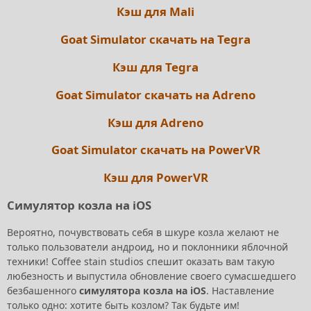
Кэш для Mali
Goat Simulator скачать на Tegra
Кэш для Tegra
Goat Simulator скачать на Adreno
Кэш для Adreno
Goat Simulator скачать на PowerVR
Кэш для PowerVR
Симулятор козла на iOS
Вероятно, почувствовать себя в шкуре козла желают не
только пользователи андроид, но и поклонники яблочной
техники! Coffee stain studios спешит оказать вам такую
любезность и выпустила обновление своего сумасшедшего
безбашенного
симулятора козла на iOS
. Наставление
только одно: хотите быть козлом? Так будьте им!