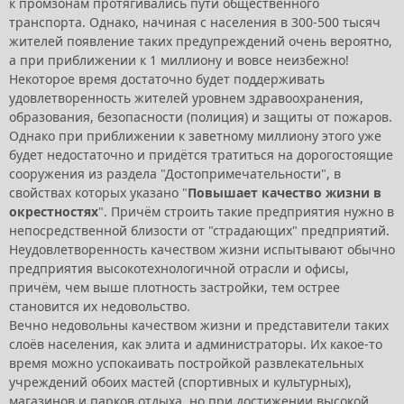
к промзонам протягивались пути общественного
транспорта. Однако, начиная с населения в 300-500 тысяч
жителей появление таких предупреждений очень вероятно,
а при приближении к 1 миллиону и вовсе неизбежно!
Некоторое время достаточно будет поддерживать
удовлетворенность жителей уровнем здравоохранения,
образования, безопасности (полиция) и защиты от пожаров.
Однако при приближении к заветному миллиону этого уже
будет недостаточно и придётся тратиться на дорогостоящие
сооружения из раздела "Достопримечательности", в
свойствах которых указано "
Повышает качество жизни в
окрестностях
". Причём строить такие предприятия нужно в
непосредственной близости от "страдающих" предприятий.
Неудовлетворенность качеством жизни испытывают обычно
предприятия высокотехнологичной отрасли и офисы,
причём, чем выше плотность застройки, тем острее
становится их недовольство.
Вечно недовольны качеством жизни и представители таких
слоёв населения, как элита и администраторы. Их какое-то
время можно успокаивать постройкой развлекательных
учреждений обоих мастей (спортивных и культурных),
магазинов и парков отдыха, но при достижении высокой