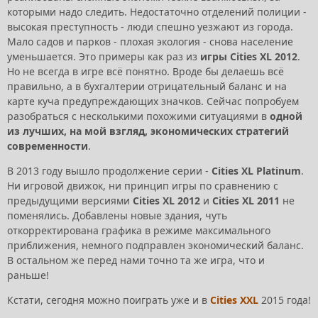
которыми надо следить. Недостаточно отделений полиции -
высокая преступность - люди спешно уезжают из города.
Мало садов и парков - плохая экология - снова население
уменьшается. Это примеры как раз из
игры Cities XL 2012
.
Но не всегда в игре всё понятно. Вроде бы делаешь всё
правильно, а в бухгалтерии отрицательный баланс и на
карте куча предупреждающих значков. Сейчас попробуем
разобраться с несколькими похожими ситуациями в
одной
из лучших, на мой взгляд, экономических стратегий
современности
.
В 2013 году вышло продолжение серии -
Cities XL Platinum
.
Ни игровой движок, ни принцип игры по сравнению с
предыдущими версиями
Cities XL 2012
и
Cities XL 2011
не
поменялись. Добавлены новые здания, чуть
откорректирована графика в режиме максимального
приближения, немного подправлен экономический баланс.
В остальном же перед нами точно та же игра, что и
раньше!
Кстати, сегодня можно поиграть уже и в
Cities XX
L
2015 года!