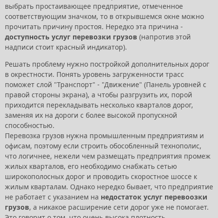
выбрать простаивающее предприятие, отмеченное
соответствующим значком, то в открывшемся окне можно
прочитать причину простоя. Нередко эта причина -
доступность услуг перевозки грузов
(напротив этой
надписи стоит красный индикатор).
Решать проблему нужно постройкой дополнительных дорог
в окрестности. Понять уровень загруженности трасс
поможет слой "Транспорт" - "Движение" (Панель уровней с
правой стороны экрана), а чтобы разгрузить их, порой
приходится перекладывать несколько кварталов дорог,
заменяя их на дороги с более высокой пропускной
способностью.
Перевозка грузов нужна промышленным предприятиям и
офисам, поэтому если строить обособленный технополис,
что логичнее, нежели чем размещать предприятия промеж
жилых кварталов, его необходимо снабжать сетью
широкополосных дорог и проводить скоростное шоссе к
жилым кварталам. Однако нередко бывает, что предприятие
не работает с указанием на
недостаток услуг перевоозки
грузов
, а никакое расширение сети дорог уже не помогает.
Это говорит о том, что очень высока плотность