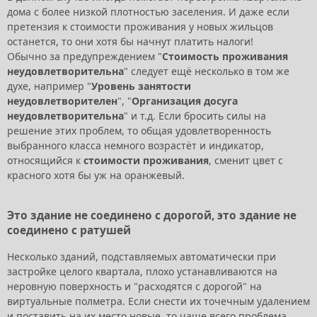
дома с более низкой плотностью заселения. И даже если
претензия к стоимости проживания у новых жильцов
останется, то они хотя бы начнут платить налоги!
Обычно за предупреждением "
Стоимость проживания
неудовлетворительна
" следует ещё несколько в том же
духе, например "
Уровень занятости
неудовлетворителен
", "
Организация досуга
неудовлетворительна
" и т.д. Если бросить силы на
решение этих проблем, то общая удовлетворенность
выбранного класса немного возрастёт и индикатор,
относящийся к
стоимости проживания
, сменит цвет с
красного хотя бы уж на оранжевый.
Это здание не соединено с дорогой, это здание не
соединено с ратушей
Несколько зданий, подставляемых автоматически при
застройке целого квартала, плохо устанавливаются на
неровную поверхность и "расходятся с дорогой" на
виртуальные полметра. Если снести их точечным удалением
и поставить на их место новые, то чаще всего проблема