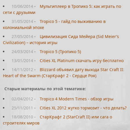
10/06/2014
-
Мультиплеер в Тропико 5: как играть по
сети с друзьями
31/05/2014
-
Tropico 5 - гайд по выживанию в
колониальной эпохе
27/05/2014
-
Цивилизация Сида Мейера (Sid Meier’s
Civilization) – история игры
24/03/2014
-
Tropico 5 (Тропико 5)
13/01/2014
-
Cities XL Platinum скачать игру бесплатно
14/11/2012
-
Blizzard объявил дату выхода Star Craft II:
Heart of the Swarm (СтарКрафт 2 - Сердце Роя)
Старые материалы по этой тематике:
02/04/2012
-
Tropico 4 Modern Times - обзор игры
25/11/2011
-
Cities XL 2012 жутко тормозит - что делать?
18/08/2010
-
СтарКрафт 2 (StarCraft II) или сага о
строителях миров