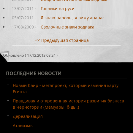
13/07/2011
-
Гопники на руси
05/07/2011
-
Я знаю пароль , я вижу ананас...
17/08/2009
-
Сволочные знаки зодиака
<< Предыдущая страница
Обновлено ( 17.12.2013 08:24 )
ПОСЛЕДНИЕ
НОВОСТИ
Новый Каир - мегапроект, который изменил карту
Египта
Правдивая и откровенная история развития бизнеса
в Черногории (Мемуары, б-дь..)
Дереализация
Атавизмы