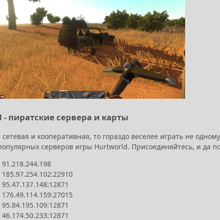
d - пиратские сервера и карты
а сетевая и кооперативная, то гораздо веселее играть не одно
популярных серверов игры Hurtworld. Присоединяйтесь, и да п
 91.218.244.198
 185.97.254.102:22910
 95.47.137.148:12871
 176.49.114.159:27015
 95.84.195.109:12871
 46.174.50.233:12871