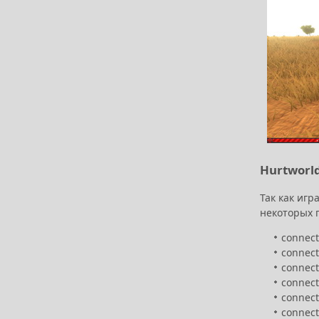
Hurtworl
Так как игр
некоторых 
connect
connect
connect
connect
connect
connect