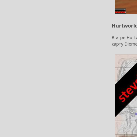
Hurtworl
В игре Hurt
карту Diem