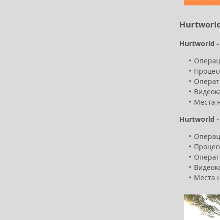
Hurtworl
Hurtworld -
Операци
Процесс
Операт
Видеок
Места н
Hurtworld -
Операци
Процесс
Операт
Видеок
Места н