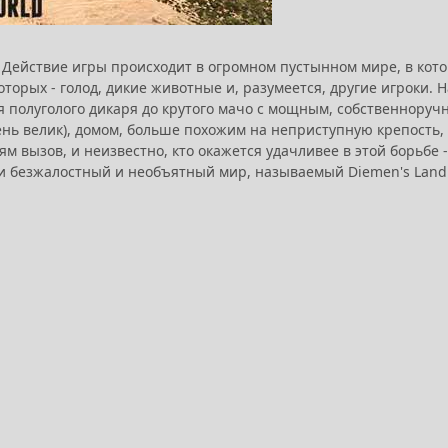
l. Действие игры происходит в огромном пустынном мире, в кот
торых - голод, дикие животные и, разумеется, другие игроки. 
я полуголого дикаря до крутого мачо с мощным, собственноруч
нь велик), домом, больше похожим на неприступную крепость, 
 вызов, и неизвестно, кто окажется удачливее в этой борьбе -
ли безжалостный и необъятный мир, называемый Diemen's Land