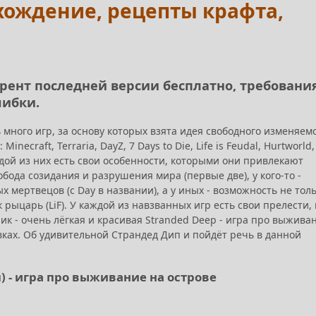
охождение, рецепты крафта,
ррент последней версии бесплатно, требования
шибки.
много игр, за основу которых взята идея свободного изменяем
necraft, Terraria, DayZ, 7 Days to Die, Life is Feudal, Hurtworld,
каждой из них есть свои особенности, которыми они привлекают
обода созидания и разрушения мира (первые две), у кого-то -
 мертвецов (с Day в названии), а у иных - возможность не тол
 рыцарь (LiF). У каждой из навзванных игр есть свои прелести,
ик - очень лёгкая и красивая Stranded Deep - игра про выжива
ках. Об удивительной Страндед Дип и пойдёт речь в данной
) - игра про выживание на острове