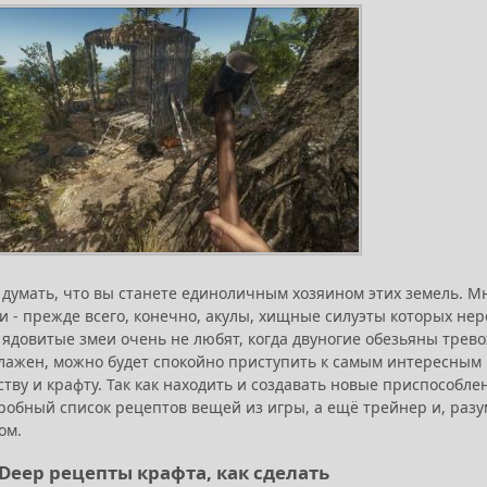
т думать, что вы станете единоличным хозяином этих земель. 
 - прежде всего, конечно, акулы, хищные силуэты которых нер
 ядовитые змеи очень не любят, когда двуногие обезьяны тревож
лажен, можно будет спокойно приступить к самым интересным ч
тву и крафту. Так как находить и создавать новые приспособл
робный список рецептов вещей из игры, а ещё трейнер и, разу
ом.
 Deep рецепты крафта, как сделать