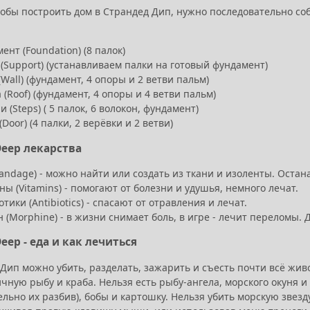
тобы построить дом в Страндед Дип, нужно последовательно соб
ент (Foundation) (8 палок)
(Support) (устанавливаем палки на готовый фундамент)
(Wall) (фундамент, 4 опоры и 2 ветви пальм)
(Roof) (фундамент, 4 опоры и 4 ветви пальм)
и (Steps) ( 5 палок, 6 волокон, фундамент)
(Door) (4 палки, 2 верёвки и 2 ветви)
Deep лекарства
andage) - можно найти или создать из ткани и изоленты. Оста
ы (Vitamins) - помогают от болезни и удушья, немного лечат.
тики (Antibiotics) - спасают от отравления и лечат.
(Morphine) - в жизни снимает боль, в игре - лечит переломы.
eep - еда и как лечиться
 Дип можно убить, разделать, зажарить и съесть почти всё жи
ичную рыбу и краба. Нельзя есть рыбу-ангела, морского окуня и 
льно их разбив), бобы и картошку. Нельзя убить морскую звезду