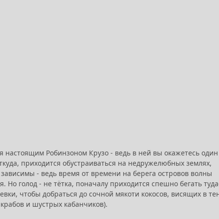
я настоящим Робинзоном Крузо - ведь в ней вы окажетесь один
ткуда, приходится обустраиваться на недружелюбных землях,
о зависимы - ведь время от времени на берега островов волны
 Но голод - не тётка, поначалу приходится спешно бегать туда
вки, чтобы добраться до сочной мякоти кокосов, висящих в те
крабов и шустрых кабанчиков).