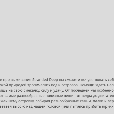
ре про выживание Stranded Deep вы сможете почувствовать себ
токой природой тропических вод и островов. Помощи ждать нео
ишь на свою смекалку, силу и удачу. От последней мы особенн
 самые разнообразные полезные вещи - от ведра до двигателя.
ижайшему островку, собирая разнообразные камни, палки и вере
ветвей высоко над нашей головой (или пытаясь прибить юрких 