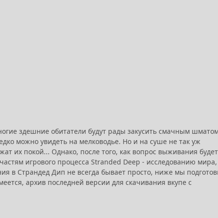
Многие здешние обитатели будут рады закусить смачным шмато
едко можно увидеть на мелководье. Но и на суше не так уж
ат их покой... Однако, после того, как вопрос выживания будет
астям игрового процесса Stranded Deep - исследованию мира,
ения в Страндед Дип не всегда бывает просто, ниже мы подгото
меется, архив последней версии для скачивания вкупе с