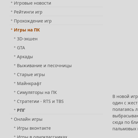
Игровые новости
Рейтинги игр
Прохождение игр
Игры на ПК
3D-экшен
GTA
Аркады
Выживание и песочницы
Старые игры
Майнкрафт
Симуляторы на ПК
В новой иг
Стратегии - RTS и TBS
один с жес
полагаясь л
РПГ
выбрасывают
Онлайн игры
сюда по бл
Игры вконтакте
пальмовых 
Игры в одноклассниках