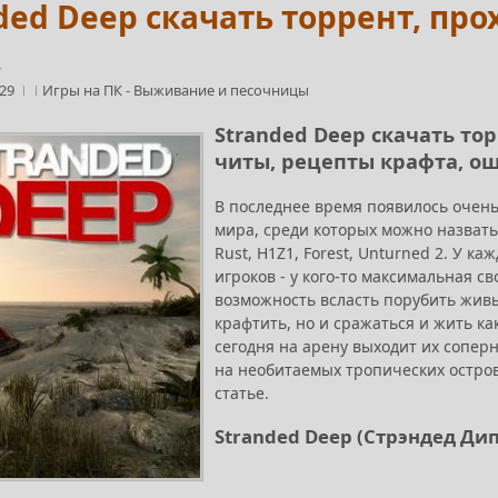
ded Deep скачать торрент, пр
.
:29
Игры на ПК
-
Выживание и песочницы
Stranded Deep скачать то
читы, рецепты крафта, о
В последнее время появилось очень 
мира, среди которых можно назвать: Mi
Rust, H1Z1, Forest, Unturned 2. У 
игроков - у кого-то максимальная св
возможность всласть порубить живых
крафтить, но и сражаться и жить как
сегодня на арену выходит их соперн
на необитаемых тропических остров
статье.
Stranded Deep (Стрэндед Дип