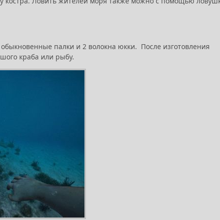
у костра. Ловить жителей моря также можно с помощью ловуш
 2 обыкновенные палки и 2 волокна юкки. После изготовления
ьшого краба или рыбу.