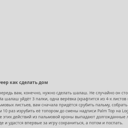
Deep как сделать дом
ередь вам, конечно, нужно сделать шалаш. Не случайно он сто
 На шалаш уйдёт 3 палки, одна верёвка (крафтится из 4-х листов
мовых листьев, вам сначала придётся срубить пальму, собрать
м 10 раз изрубить её топором до смены надписи Palm Top на Log
ле этих действий из пальмовой кроны выпадают долгожданные 
е и удастся впервые за игру сохраниться, а потом и поспать.