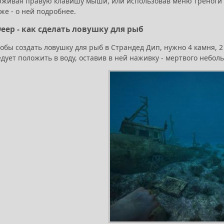
ерживая правую клавишу мыши, или использовав меню треноги 
же - о ней подробнее.
Deep - как сделать ловушку для рыб
тобы создать ловушку для рыб в Страндед Дип, нужно 4 камня,
дует положить в воду, оставив в ней наживку - мертвого небол