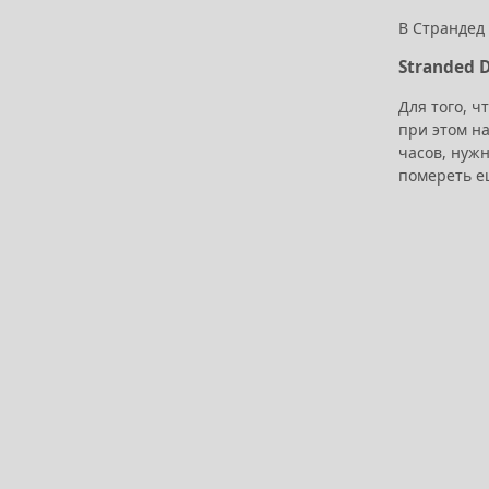
В Страндед
Stranded 
Для того, ч
при этом н
часов, нуж
помереть е