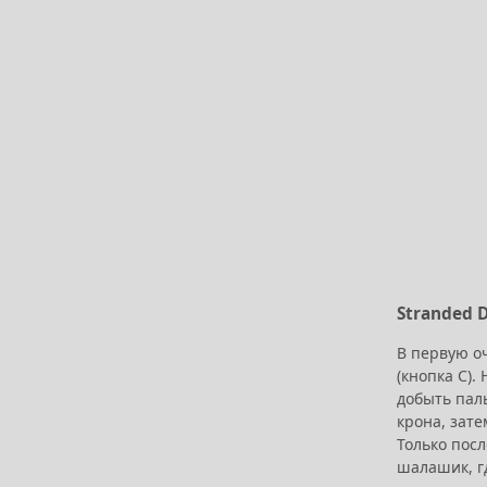
Stranded 
В первую оч
(кнопка C).
добыть паль
крона, зате
Только пос
шалашик, гд