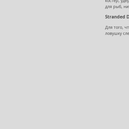
костёр, уд
для рыб, ни
Stranded 
Для того, ч
ловушку сле