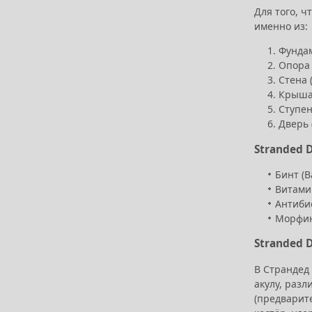
Для того, ч
именно из:
Фундам
Опора 
Стена 
Крыша 
Ступен
Дверь 
Stranded 
Бинт (B
Витамин
Антибио
Морфин 
Stranded D
В Страндед
акулу, разл
(предварите