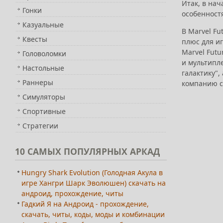
Итак, в нач
Гонки
особенност
Казуальные
В Marvel Fu
Квесты
плюс для и
Marvel Futu
Головоломки
и мультипл
Настольные
галактику",
Раннеры
компанию с 
Симуляторы
Спортивные
Стратегии
10
САМЫХ ПОПУЛЯРНЫХ АРКАД
Hungry Shark Evolution (Голодная Акула в
игре Хангри Шарк Эволюшен) скачать на
андроид, прохождение, читы
Гадкий Я на Андроид - прохождение,
скачать, читы, коды, моды и комбинации