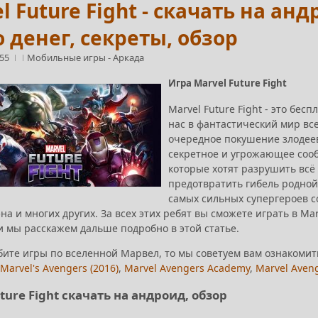
l Future Fight - скачать на анд
 денег, секреты, обзор
:55
Мобильные игры
-
Аркада
Игра Marvel Future Fight
Marvel Future Fight - это бе
нас в фантастический мир все
очередное покушение злодеев
секретное и угрожающее сооб
которые хотят разрушить всё 
предотвратить гибель родной
самых сильных супергероев с
а и многих других. За всех этих ребят вы сможете играть в Mar
и мы расскажем дальше подробно в этой статье.
бите игры по вселенной Марвел, то мы советуем вам ознакомит
Marvel's Avengers (2016)
,
Marvel Avengers Academy
,
Marvel Aveng
ture Fight скачать на андроид, обзор