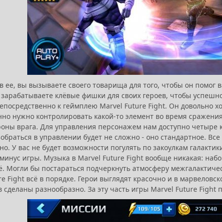
 ее, вы вызываете своего товарища для того, чтобы он помог 
зарабатываете клёвые фишки для своих героев, чтобы успешно 
посредственно к геймплею Marvel Future Fight. Он довольно х
нно нужно контролировать какой-то элемент во время сражения
роны врага. Для управления персонажем нам доступно четыре 
обраться в управлении будет не сложно - оно стандартное. Все 
но. У вас не будет возможности погулять по закоулкам галактики,
минус игры. Музыка в Marvel Future Fight вообще никакая: на
ё. Могли бы постараться подчеркнуть атмосферу межгалактическ
re Fight всё в порядке. Герои выглядят красочно и в марвелов
 сделаны разнообразно. За эту часть игры Marvel Future Fight