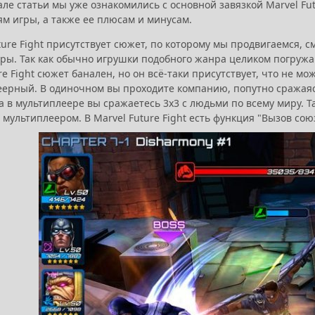
але статьи мы уже ознакомились с основной завязкой Marvel Fu
ям игры, а также ее плюсам и минусам.
ture Fight присутствует сюжет, по которому мы продвигаемся, 
гры. Так как обычно игрушки подобного жанра целиком погружа
re Fight сюжет банален, но он всё-таки присутствует, что не мо
еерный. В одиночном вы проходите компанию, попутно сражаясь
 а в мультиплеере вы сражаетесь 3х3 с людьми по всему миру.
мультиплеером. В Marvel Future Fight есть функция "Вызов сою