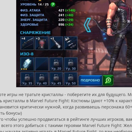
рте игры не тратьте кристаллы - поберегите их для будущего. 
ь кристаллы в Marvel Future Fight: Костюмы (дают +10% к хара
тановится критически нужной, когда развиваешь персонажа 60+ 
ть бонусы)
го чтобы успешно продвигаться в рейтинге лучших игроков, ва
всего этого добиться с такими героями Marvel Future Fight: Ж
вы начали активно играть в Marvel Future Fight, то вам необхо