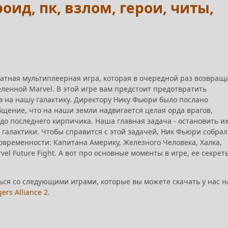
роид, пк, взлом, герои, читы,
сплатная мультиплеерная игра, которая в очередной раз возвращ
ленной Marvel. В этой игре вам предстоит предотвратить
 на нашу галактику. Директору Нику Фьюри было послано
щение, что на наши земли надвигается целая орда врагов,
до последнего кирпичика. Наша главная задача - остановить их
 галактики. Чтобы справится с этой задачей, Ник Фьюри собрал
овременности: Капитана Америку, Железного Человека, Халка,
vel Future Fight. А вот про основные моменты в игре, ее секрет
ься со следующими играми, которые вы можете скачать у нас н
ers Alliance 2
.