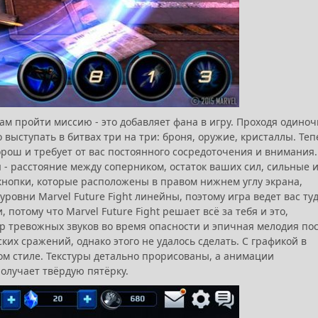
вам пройти миссию - это добавляет фана в игру. Проходя одино
выступать в битвах три на три: броня, оружие, кристаллы. Теп
орош и требует от вас постоянного сосредоточения и внимания.
 - расстояние между соперником, остаток ваших сил, сильные 
кнопки, которые расположены в правом нижнем углу экрана,
уровни Marvel Future Fight линейны, поэтому игра ведет вас туд
 потому что Marvel Future Fight решает всё за тебя и это,
бор тревожных звуков во время опасности и эпичная мелодия по
их сражений, однако этого не удалось сделать. С графикой в
ском стиле. Текстуры детально прорисованы, а анимации
 получает твёрдую пятёрку.