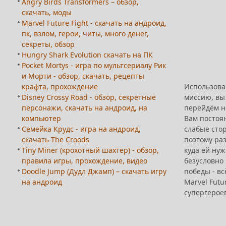
Angry Birds Transformers – обзор,
скачать, моды
Marvel Future Fight - скачать на андроид,
пк, взлом, герои, читы, много денег,
секреты, обзор
Hungry Shark Evolution скачать на ПК
Pocket Mortys - игра по мультсериалу Рик
и Морти - обзор, скачать, рецепты
крафта, прохождение
Использовав
Disney Crossy Road - обзор, секретные
миссию, вы 
персонажи, скачать на андроид, на
перейдём не
компьютер
Вам постоя
Семейка Крудс - игра на андроид,
слабые сто
скачать The Croods
поэтому раз
Tiny Miner (крохотный шахтер) - обзор,
куда ей нуж
правила игры, прохождение, видео
безусловно 
Doodle Jump (Дудл Джамп) – скачать игру
победы - вс
на андроид
Marvel Futu
супергероев