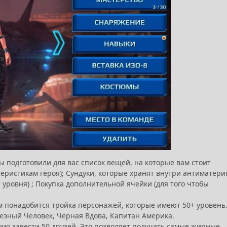
Мы подготовили для вас список вещей, на которые вам стоит
ктеристикам героя); Сундуки, которые хранят внутри антиматер
уровня) ; Покупка дополнительной ячейки (для того чтобы
м понадобится тройка персонажей, которые имеют 50+ уровень
елезный Человек, Чёрная Вдова, Капитан Америка.
димо завести 50 друзей. Это позволяет получать самые жирные