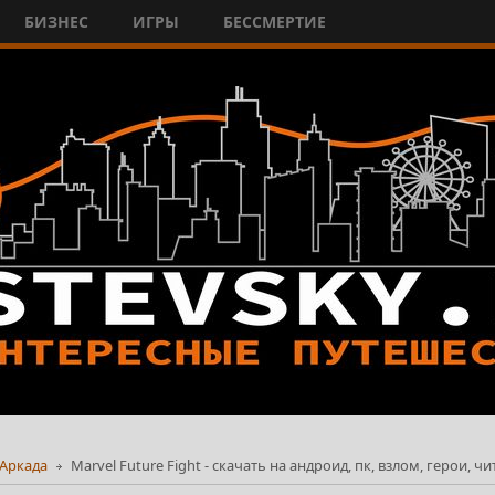
БИЗНЕС
ИГРЫ
БЕССМЕРТИЕ
Аркада
Marvel Future Fight - скачать на андроид, пк, взлом, герои, ч