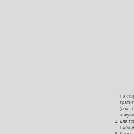
На ста
тратит
(она с
получа
Для то
Проще 
Когда 