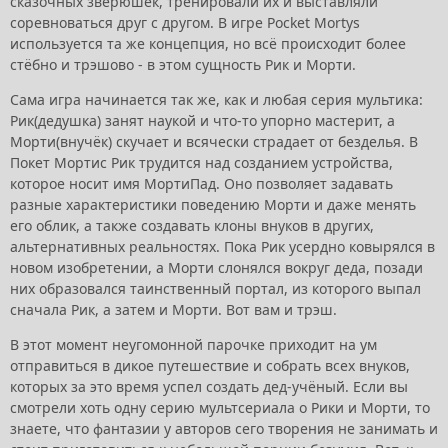
сказочных зверюшек, тренировали их и выставляли
соревноваться друг с другом. В игре Pocket Mortys
используется та же концепция, но всё происходит более
стёбно и трэшово - в этом сущность Рик и Морти.
Сама игра начинается так же, как и любая серия мультика:
Рик(дедушка) занят наукой и что-то упорно мастерит, а
Морти(внучёк) скучает и всячески страдает от безделья. В
Покет Мортис Рик трудится над созданием устройства,
которое носит имя МортиПад. Оно позволяет задавать
разные характеристики поведению Морти и даже менять
его облик, а также создавать клоны внуков в других,
альтернативных реальностях. Пока Рик усердно ковырялся в
новом изобретении, а Морти слонялся вокруг деда, позади
них образовался таинственный портал, из которого выпал
сначала Рик, а затем и Морти. Вот вам и трэш.
В этот момент неугомонной парочке приходит на ум
отправиться в дикое путешествие и собрать всех внуков,
которых за это время успел создать дед-учёный. Если вы
смотрели хоть одну серию мультсериала о Рики и Морти, то
знаете, что фантазии у авторов сего творения не занимать и