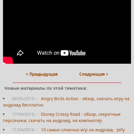
< Предыдущая
Следующая >
Новые материалы по этой тематике:
08/05/2016
-
Angry Birds Action - обзор, скачать игру на
андроид бесплатно
17/04/2016
-
Disney Crossy Road - обзор, секретные
персонажи, скачать на андроид, на компьютер
11/04/2016
-
10 самых сложных игр на андроид - Jelly