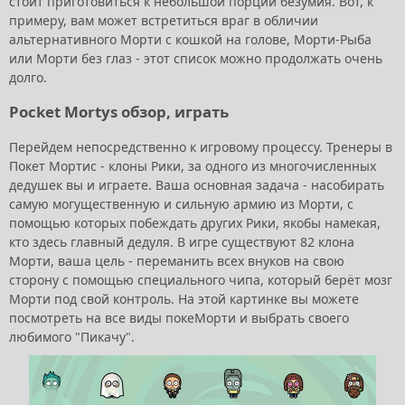
стоит приготовиться к небольшой порции безумия. Вот, к
примеру, вам может встретиться враг в обличии
альтернативного Морти с кошкой на голове, Морти-Рыба
или Морти без глаз - этот список можно продолжать очень
долго.
Pocket Mortys обзор, играть
Перейдем непосредственно к игровому процессу. Тренеры в
Покет Мортис - клоны Рики, за одного из многочисленных
дедушек вы и играете. Ваша основная задача - насобирать
самую могущественную и сильную армию из Морти, с
помощью которых побеждать других Рики, якобы намекая,
кто здесь главный дедуля. В игре существуют 82 клона
Морти, ваша цель - переманить всех внуков на свою
сторону с помощью специального чипа, который берёт мозг
Морти под свой контроль. На этой картинке вы можете
посмотреть на все виды покеМорти и выбрать своего
любимого "Пикачу".