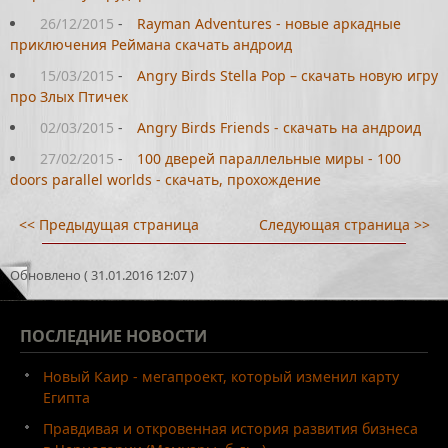
26/12/2015
-
Rayman Adventures - новые аркадные
приключения Реймана скачать андроид
15/03/2015
-
Angry Birds Stella Pop – скачать новую игру
про Злых Птичек
02/03/2015
-
Angry Birds Friends - скачать на андроид
27/02/2015
-
100 дверей параллельные миры - 100
doors parallel worlds - скачать, прохождение
<< Предыдущая страница
Следующая страница >>
Обновлено ( 31.01.2016 12:07 )
ПОСЛЕДНИЕ
НОВОСТИ
Новый Каир - мегапроект, который изменил карту
Египта
Правдивая и откровенная история развития бизнеса