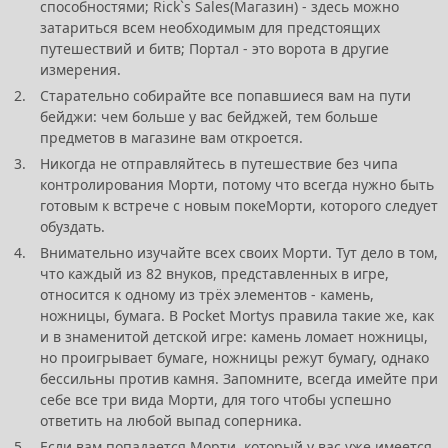
способностями; Rick`s Sales(Магазин) - здесь можно
затариться всем необходимым для предстоящих
путешествий и битв; Портал - это ворота в другие
измерения.
Старательно собирайте все попавшиеся вам на пути
бейджи: чем больше у вас бейджей, тем больше
предметов в магазине вам откроется.
Никогда не отправляйтесь в путешествие без чипа
контролирования Морти, потому что всегда нужно быть
готовым к встрече с новым покеМорти, которого следует
обуздать.
Внимательно изучайте всех своих Морти. Тут дело в том,
что каждый из 82 внуков, представленных в игре,
относится к одному из трёх элементов - камень,
ножницы, бумага. В Pocket Mortys правила такие же, как
и в знаменитой детской игре: камень ломает ножницы,
но проигрывает бумаге, ножницы режут бумагу, однако
бессильны против камня. Запомните, всегда имейте при
себе все три вида Морти, для того чтобы успешно
ответить на любой выпад соперника.
Если вам попадается Морти, который у вас уже имеется,