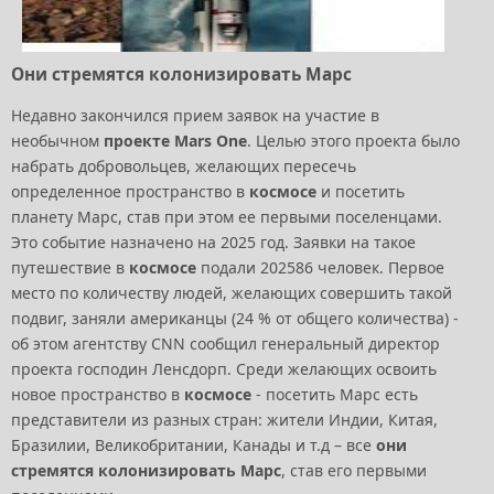
Они стремятся колонизировать Марс
Недавно закончился прием заявок на участие в
необычном
проекте Mars One
. Целью этого проекта было
набрать добровольцев, желающих пересечь
определенное пространство в
космосе
и посетить
планету Марс, став при этом ее первыми поселенцами.
Это событие назначено на 2025 год. Заявки на такое
путешествие в
космосе
подали 202586 человек. Первое
место по количеству людей, желающих совершить такой
подвиг, заняли американцы (24 % от общего количества) -
об этом агентству CNN сообщил генеральный директор
проекта господин Ленсдорп. Среди желающих освоить
новое пространство в
космосе
- посетить Марс есть
представители из разных стран: жители Индии, Китая,
Бразилии, Великобритании, Канады и т.д – все
они
стремятся колонизировать Марс
, став его первыми