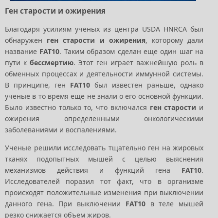
Ген старости и ожирения
Благодаря усилиям ученых из центра USDA HNRCA был
обнаружен
ген старости и ожирения
, которому дали
название
FAT10
. Таким образом сделан еще один шаг на
пути к
бессмертию
. Этот ген играет важнейшую роль в
обменных процессах и деятельности иммунной системы.
В принципе, ген
FAT10
был известен раньше, однако
ученые в то время еще не знали о его основной функции.
Было известно только то, что включался
ген старости
и
ожирения определенными онкологическими
заболеваниями и воспалениями.
Ученые решили исследовать тщательно ген на жировых
тканях подопытных мышей с целью выяснения
механизмов действия и функций гена
FAT10
.
Исследователей поразил тот факт, что в организме
происходят положительные изменения при выключении
данного гена. При выключении
FAT10
в теле мышей
резко снижается объем жиров.