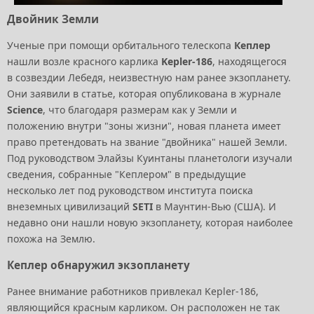
Двойник Земли
Ученые при помощи орбитального телескопа
Кеплер
нашли возле красного карлика
Kepler-186
, находящегося
в созвездии Лебедя, неизвестную нам ранее экзопланету.
Они заявили в статье, которая опубликована в журнале
Science
, что благодаря размерам как у Земли и
положению внутри "зоны жизни", новая планета имеет
право претендовать на звание "двойника" нашей Земли.
Под руководством Элайзы Куинтаны планетологи изучали
сведения, собранные "Кеплером" в предыдущие
несколько лет под руководством института поиска
внеземных цивилизаций
SETI
в Маунтин-Вью (США). И
недавно они нашли новую экзопланету, которая наиболее
похожа на Землю.
Кеплер обнаружил экзопланету
Ранее внимание работников привлекал Kepler-186,
являющийся красным карликом. Он расположен не так