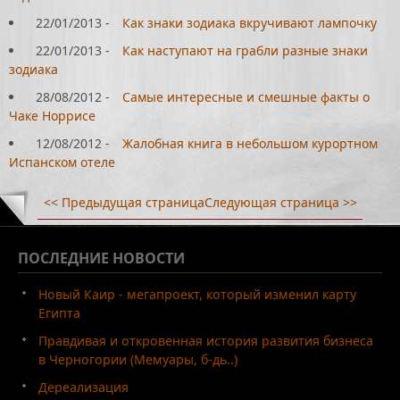
22/01/2013
-
Как знаки зодиака вкручивают лампочку
22/01/2013
-
Как наступают на грабли разные знаки
зодиака
28/08/2012
-
Самые интересные и смешные факты о
Чаке Норрисе
12/08/2012
-
Жалобная книга в небольшом курортном
Испанском отеле
<< Предыдущая страница
Следующая страница >>
ПОСЛЕДНИЕ
НОВОСТИ
Новый Каир - мегапроект, который изменил карту
Египта
Правдивая и откровенная история развития бизнеса
в Черногории (Мемуары, б-дь..)
Дереализация