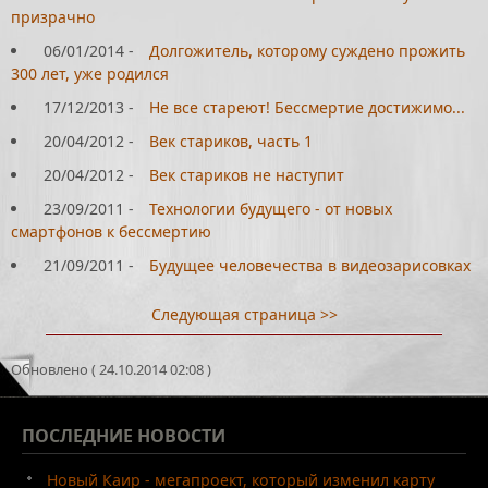
призрачно
06/01/2014
-
Долгожитель, которому суждено прожить
300 лет, уже родился
17/12/2013
-
Не все стареют! Бессмертие достижимо...
20/04/2012
-
Век стариков, часть 1
20/04/2012
-
Век стариков не наступит
23/09/2011
-
Технологии будущего - от новых
смартфонов к бессмертию
21/09/2011
-
Будущее человечества в видеозарисовках
Следующая страница >>
Обновлено ( 24.10.2014 02:08 )
ПОСЛЕДНИЕ
НОВОСТИ
Новый Каир - мегапроект, который изменил карту