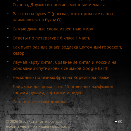
Сычева, Дружко и прочие смешные мемасы
Рассказ на букву О (рассказ, в котором все слова
начинаются на букву О)
Самые длинные слова известные миру
Ответы по литературе 6 класс 1 часть
Как пьют разные знаки зодиака шуточный гороскоп,
юмор
Изучая карту Китая. Сравнение Китая и России на
основании спутниковых снимков Google Earth
Несколько полезных фраз на Корейском языке
Лайфхаки для дома - топ 15 полезных лайфхаков
своими руками, картинки и видео
Сволочные знаки зодиака
© 2026 Stevsky.ru - интересные
60
путешествия. Все права защищены.