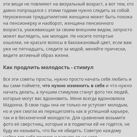
эти вещи не повлияют на визуальный возраст, а вот тем, кто
давно попрощался с этими годами нужно следить за собой.
Неухоженная тридцатилетняя женщина может быть похожа
на пенсионерку и наоборот, женщина пенсионного
возраста, ухаживающая за своим внешним видом, запросто
может выглядеть, как молодая. Не носите потертые
кошелки, не красьте волосы в баклажановый цвет, если вам
уже не пятнадцать, следите за модой, меняйте прически,
ведите активный образ жизни.
Как продлить молодость - стимул
Все эти советы просты, нужно просто начать себя любить и
вы сами поймете,
что нужно изменить в себе
и что нужно
начать делать, а лучшим стимулом станут фото тех людей,
которые могут вас вдохновить. Меня всегда вдохновляла
Мадонна. В свои годы она не только не уступает молодым,
но и уже смогла их перещеголять как в успешной карьере,
так и в бесконечной молодости. Для сравнения возьмите
фото её сверстниц, которые и в подметки ей не годятся, не
буду их называть, что бы не обидеть. Советую каждому
найти для себя пример и равняться на него.