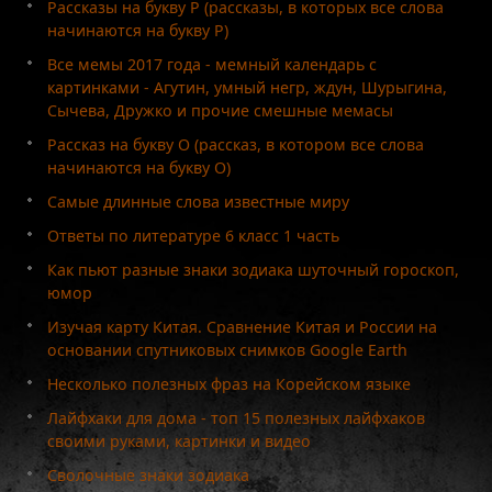
Рассказы на букву Р (рассказы, в которых все слова
начинаются на букву Р)
Все мемы 2017 года - мемный календарь с
картинками - Агутин, умный негр, ждун, Шурыгина,
Сычева, Дружко и прочие смешные мемасы
Рассказ на букву О (рассказ, в котором все слова
начинаются на букву О)
Самые длинные слова известные миру
Ответы по литературе 6 класс 1 часть
Как пьют разные знаки зодиака шуточный гороскоп,
юмор
Изучая карту Китая. Сравнение Китая и России на
основании спутниковых снимков Google Earth
Несколько полезных фраз на Корейском языке
Лайфхаки для дома - топ 15 полезных лайфхаков
своими руками, картинки и видео
Сволочные знаки зодиака