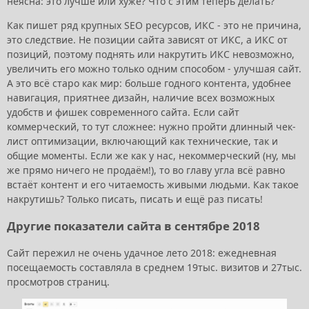
неясна: это лучше или хуже? Что с этим теперь делать?
Как пишет ряд крупных SEO ресурсов, ИКС - это не причина,
это следствие. Не позиции сайта зависят от ИКС, а ИКС от
позиций, поэтому поднять или накрутить ИКС невозможно,
увеличить его можно только одним способом - улучшая сайт.
А это всё старо как мир: больше годного контента, удобнее
навигация, приятнее дизайн, наличие всех возможных
удобств и фишек современного сайта. Если сайт
коммерческий, то тут сложнее: нужно пройти длинный чек-
лист оптимизации, включающий как технические, так и
общие моменты. Если же как у нас, некоммерческий (ну, мы
же прямо ничего не продаём!), то во главу угла всё равно
встаёт контент и его читаемость живыми людьми. Как такое
накрутишь? Только писать, писать и ещё раз писать!
Другие показатели сайта в сентябре 2018
Сайт пережил не очень удачное лето 2018: ежедневная
посещаемость составляла в среднем 19тыс. визитов и 27тыс.
просмотров страниц.