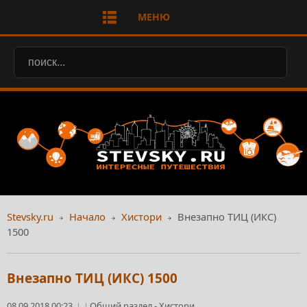
МЕНЮ
Stevsky.ru
Начало
Хистори
Внезапно ТИЦ (ИКС)
1500
Внезапно ТИЦ (ИКС) 1500
08.09.2018 00:23
Общий раздел
-
Хистори