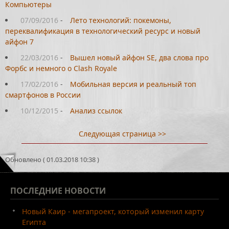
Компьютеры
07/09/2016
-
Лето технологий: покемоны,
переквалификация в технологический ресурс и новый
айфон 7
22/03/2016
-
Вышел новый айфон SE, два слова про
Форбс и немного о Clash Royale
17/02/2016
-
Мобильная версия и реальный топ
смартфонов в России
10/12/2015
-
Анализ ссылок
Следующая страница >>
Обновлено ( 01.03.2018 10:38 )
ПОСЛЕДНИЕ
НОВОСТИ
Новый Каир - мегапроект, который изменил карту
Египта