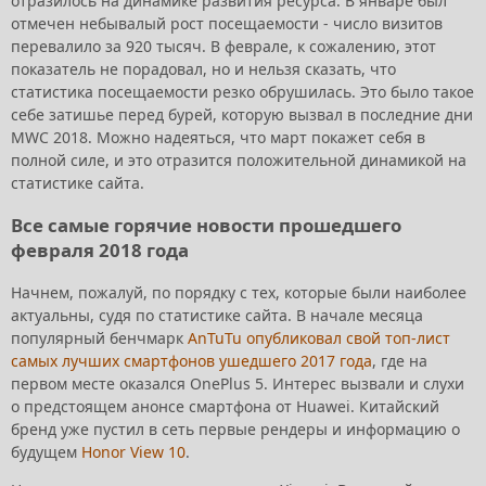
отразилось на динамике развития ресурса. В январе был
отмечен небывалый рост посещаемости - число визитов
перевалило за 920 тысяч. В феврале, к сожалению, этот
показатель не порадовал, но и нельзя сказать, что
статистика посещаемости резко обрушилась. Это было такое
себе затишье перед бурей, которую вызвал в последние дни
MWC 2018. Можно надеяться, что март покажет себя в
полной силе, и это отразится положительной динамикой на
статистике сайта.
Все самые горячие новости прошедшего
февраля 2018 года
Начнем, пожалуй, по порядку с тех, которые были наиболее
актуальны, судя по статистике сайта. В начале месяца
популярный бенчмарк
AnTuTu опубликовал свой топ-лист
самых лучших смартфонов ушедшего 2017 года
, где на
первом месте оказался OnePlus 5. Интерес вызвали и слухи
о предстоящем анонсе смартфона от Huawei. Китайский
бренд уже пустил в сеть первые рендеры и информацию о
будущем
Honor View 10
.