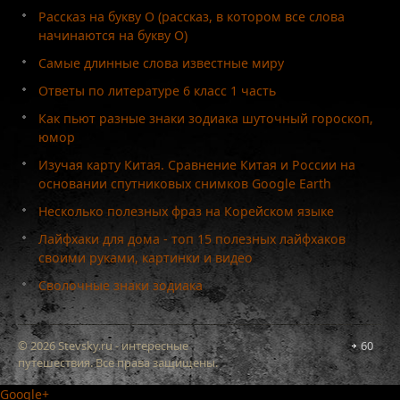
Рассказ на букву О (рассказ, в котором все слова
начинаются на букву О)
Самые длинные слова известные миру
Ответы по литературе 6 класс 1 часть
Как пьют разные знаки зодиака шуточный гороскоп,
юмор
Изучая карту Китая. Сравнение Китая и России на
основании спутниковых снимков Google Earth
Несколько полезных фраз на Корейском языке
Лайфхаки для дома - топ 15 полезных лайфхаков
своими руками, картинки и видео
Сволочные знаки зодиака
© 2026 Stevsky.ru - интересные
60
путешествия. Все права защищены.
Google+