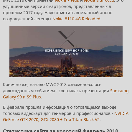
MWC 2018 они привезли
Nokia 7 Plus
и
Nokia 8 Sirocco
. Это
улучшенные версии смартфонов, представленных в
прошлом 2017 году. Надо отметить внезапный анонс
возрожденной легенды
Nokia 8110 4G Reloaded
.
Конечно же, начало MWC 2018 ознаменовалось
долгожданным событием - состоялась презентация
Samsung
Galaxy S9 и S9 Plus
.
В феврале прошла информация о готовящемся выходе
топовых видеокарт для геймеров и профессионалов -
NVIDIA
GeForce GTX 2070, GTX 2080 + Ti и Titan Black V2
.
Статистика сайта за короткий февраль 2018