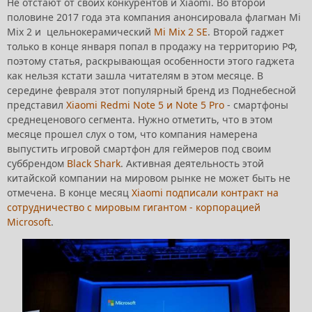
Не отстают от своих конкурентов и Xiaomi. Во второй
половине 2017 года эта компания анонсировала флагман Mi
Mix 2 и цельнокерамический
Mi Mix 2 SE
. Второй гаджет
только в конце января попал в продажу на территорию РФ,
поэтому статья, раскрывающая особенности этого гаджета
как нельзя кстати зашла читателям в этом месяце. В
середине февраля этот популярный бренд из Поднебесной
представил
Xiaomi Redmi Note 5 и Note 5 Pro
- смартфоны
среднеценового сегмента. Нужно отметить, что в этом
месяце прошел слух о том, что компания намерена
выпустить игровой смартфон для геймеров под своим
суббрендом
Black Shark
. Активная деятельность этой
китайской компании на мировом рынке не может быть не
отмечена. В конце месяц
Xiaomi подписали контракт на
сотрудничество с мировым гигантом - корпорацией
Microsoft
.