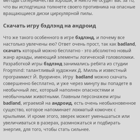
методы соперничества хороши, и никто не осудит вас за то,
что вы исподтишка толкнете своего противника на опасные
вращающиеся диски циркулярной пилы.
Скачать игру бэдлэнд на андроид
Что же такого особенного в игре
бэдлэнд
, и почему все
настолько увлечены ею? Ответ очень прост, так как
badland
,
скачать
который можно бесплатно - это абсолютно новый
жанр аркады, имеющий элементы логической головоломки.
Разработкой игры
бэдлэнд
занимались ребята из студии
Frogmind: талантливый художник Д. Милль и известный
программист Й. Вуоринен. Игру
badland
можно скачать
совершенно бесплатно, и уже через минуту вы попадете в
необычный лес, который наполнен опасностями и
необычными животными. Главным персонажем игры
badland
, играемой на
андроид
, есть очень необыкновенное
существо, которое напоминает лохматый комочек с
крыльями. И кроме этого, зверек может уменьшаться или
увеличиваться в разерах, размножаться и подбирать
энергия, для того, чтобы стать сильнее.