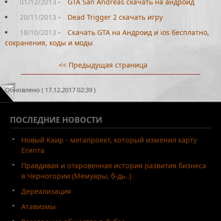
01/12/2013
-
GTA San Andreas скачать на андроид
20/11/2013
-
Dead Trigger 2 скачать игру
18/10/2013
-
Скачать GTA на Андроид и ios бесплатно,
сохранения, коды и моды
<< Предыдущая страница
Обновлено ( 17.12.2017 02:39 )
ПОСЛЕДНИЕ
НОВОСТИ
Новый Каир - мегапроект, который изменил карту
Египта
Правдивая и откровенная история развития бизнеса
в Черногории (Мемуары, б-дь..)
Дереализация
Атавизмы