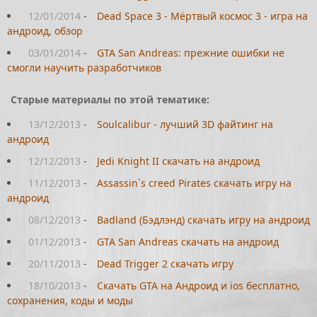
12/01/2014
-
Dead Space 3 - Мёртвый космос 3 - игра на
андроид, обзор
03/01/2014
-
GTA San Andreas: прежние ошибки не
смогли научить разработчиков
Старые материалы по этой тематике:
13/12/2013
-
Soulcalibur - лучший 3D файтинг на
андроид
12/12/2013
-
Jedi Knight II скачать на андроид
11/12/2013
-
Assassin`s creed Pirates скачать игру на
андроид
08/12/2013
-
Badland (Бэдлэнд) скачать игру на андроид
01/12/2013
-
GTA San Andreas скачать на андроид
20/11/2013
-
Dead Trigger 2 скачать игру
18/10/2013
-
Скачать GTA на Андроид и ios бесплатно,
сохранения, коды и моды