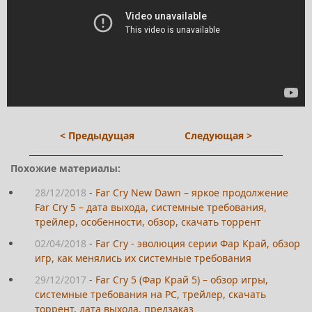
< Предыдущая
Следующая >
Похожие материалы:
28/12/2018
-
Far Cry New Dawn – яркое продолжение
Far Cry 5 – дата выхода, системные требования,
трейлер, особенности, обзор, скачать торрент
02/04/2018
-
Far Cry - эволюция серии Фар Край, обзор
игр, как менялись их системные требования
29/12/2017
-
Far Cry 5 (Фар Край 5) – обзор игры,
системные требования на PC, трейлер, скачать
торрент, дата выхода, предзаказ