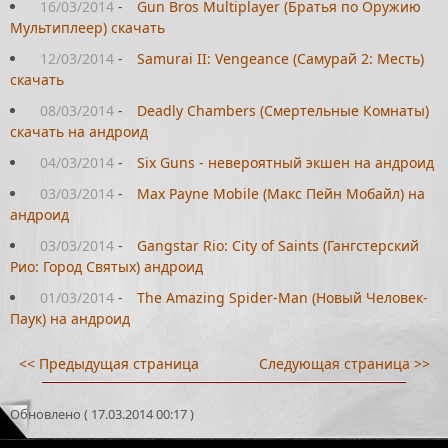
16/03/2014
-
Gun Bros Multiplayer (Братья по Оружию
Мультиплеер) скачать
12/03/2014
-
Samurai II: Vengeance (Самурай 2: Месть)
скачать
08/03/2014
-
Deadly Chambers (Смертельные Комнаты)
скачать на андроид
04/03/2014
-
Six Guns - невероятный экшен на андроид
03/03/2014
-
Max Payne Mobile (Макс Пейн Мобайл) на
андроид
03/03/2014
-
Gangstar Rio: City of Saints (Гангстерский
Рио: Город Святых) андроид
01/03/2014
-
The Amazing Spider-Man (Новый Человек-
Паук) на андроид
<< Предыдущая страница
Следующая страница >>
Обновлено ( 17.03.2014 00:17 )