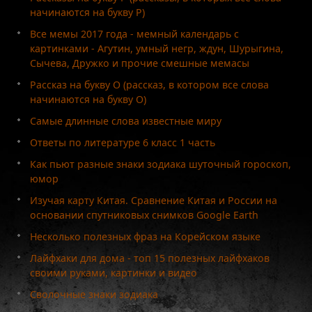
начинаются на букву Р)
Все мемы 2017 года - мемный календарь с
картинками - Агутин, умный негр, ждун, Шурыгина,
Сычева, Дружко и прочие смешные мемасы
Рассказ на букву О (рассказ, в котором все слова
начинаются на букву О)
Самые длинные слова известные миру
Ответы по литературе 6 класс 1 часть
Как пьют разные знаки зодиака шуточный гороскоп,
юмор
Изучая карту Китая. Сравнение Китая и России на
основании спутниковых снимков Google Earth
Несколько полезных фраз на Корейском языке
Лайфхаки для дома - топ 15 полезных лайфхаков
своими руками, картинки и видео
Сволочные знаки зодиака