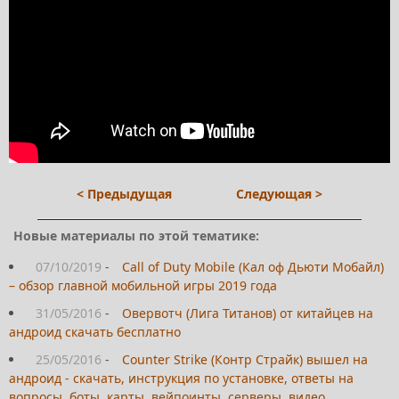
< Предыдущая
Следующая >
Новые материалы по этой тематике:
07/10/2019
-
Call of Duty Mobile (Кал оф Дьюти Мобайл)
– обзор главной мобильной игры 2019 года
31/05/2016
-
Овервотч (Лига Титанов) от китайцев на
андроид скачать бесплатно
25/05/2016
-
Counter Strike (Контр Страйк) вышел на
андроид - скачать, инструкция по установке, ответы на
вопросы, боты, карты, вейпоинты, серверы, видео