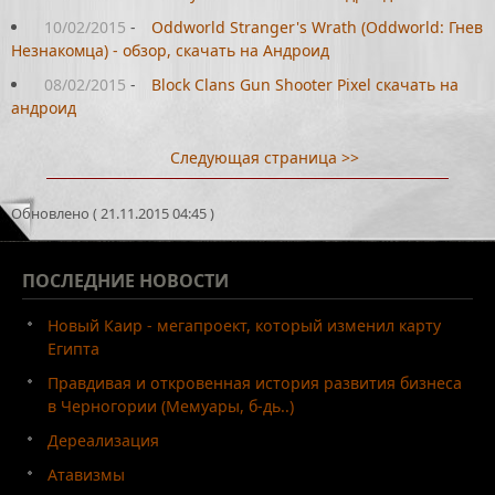
10/02/2015
-
Oddworld Stranger's Wrath (Oddworld: Гнев
Незнакомца) - обзор, скачать на Андроид
08/02/2015
-
Block Clans Gun Shooter Pixel скачать на
андроид
Следующая страница >>
Обновлено ( 21.11.2015 04:45 )
ПОСЛЕДНИЕ
НОВОСТИ
Новый Каир - мегапроект, который изменил карту
Египта
Правдивая и откровенная история развития бизнеса
в Черногории (Мемуары, б-дь..)
Дереализация
Атавизмы