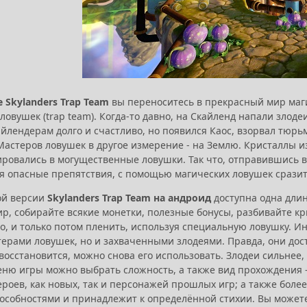
е Skylanders Trap Team
вы переноситесь в прекрасный мир маг
овушек (trap team). Когда-то давно, на Скайленд напали злоде
йлендерам долго и счастливо, но появился Каос, взорвал тюрь
Мастеров ловушек в другое измерение - на Землю. Кристаллы 
ровались в могущественные ловушки. Так что, отправившись вм
я опасные препятствия, с помощью магических ловушек сразить
ой версии
Skylanders Trap Team на андроид
доступна одна длин
р, собирайте всякие монетки, полезные бонусы, разбивайте кр
о, и только потом пленить, используя специальную ловушку. Ин
терами ловушек, но и захваченными злодеями. Правда, они дос
восстановится, можно снова его использовать. Злодеи сильнее
меню игры можно выбрать сложность, а также вид прохождения 
ероев, как новых, так и персонажей прошлых игр; а также боле
особностями и принадлежит к определённой стихии. Вы может