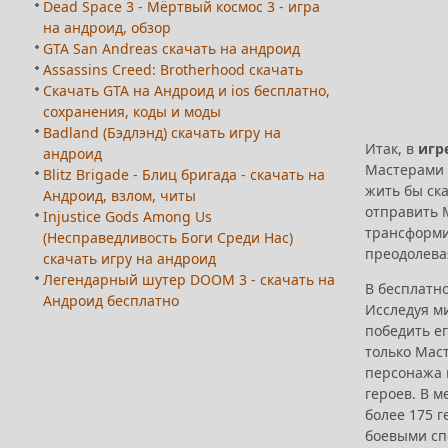
Dead Space 3 - Мёртвый космос 3 - игра
на андроид, обзор
GTA San Andreas скачать на андроид
Assassins Creed: Brotherhood скачать
Скачать GTA на Андроид и ios бесплатно,
сохранения, коды и моды
Badland (Бэдлэнд) скачать игру на
Итак, в
игр
андроид
Мастерами л
Blitz Brigade - Блиц бригада - скачать на
жить бы ска
Андроид, взлом, читы
отправить 
Injustice Gods Among Us
трансформи
(Несправедливость Боги Среди Нас)
преодолева
скачать игру на андроид
Легендарный шутер DOOM 3 - скачать на
В бесплатн
Андроид бесплатно
Исследуя ми
победить ег
только Мас
персонажа 
героев. В 
более 175 г
боевыми сп