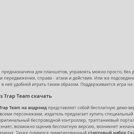
а предназначена для планшетов, управлять можно просто, без 
и передвижения, справа - атаки и действия. Или же подсоедин
 в неё удобней играть таким образом. Поддерживается игра на
s Trap Team скачать
 Trap Team на андроид
представляет собой бесплатную демо-ве
 всеми персонажами, издатель предлагает купить специальны
 оригинальный беспроводной контроллер, траптаниевый портал,
о знает, возможно оценив бесплатную версию, возникнет жела
азинах. Также появился лимитированный
стартовый набор Ск