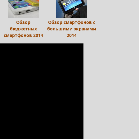
Обзор
Обзор смартфонов с
бюджетных
большими экранами
смартфонов 2014
2014