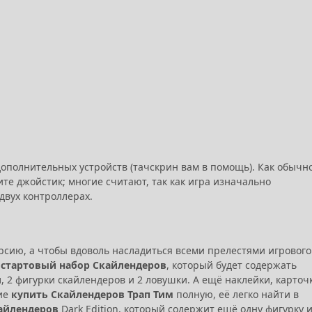
дополнительных устройств (тачскрин вам в помощь). Как обычно
ите джойстик; многие считают, так как игра изначально
 двух контроллерах.
рсию, а чтобы вдоволь насладиться всеми прелестями игрового
й
стартовый набор Скайлендеров
, который будет содержать
 2 фигурки скайлендеров и 2 ловушки. А ещё наклейки, карточ
ние
купить Скайлендеров Трап Тим
полную, её легко найти в
айлендеров
Dark Edition, который содержит ещё одну фигурку 