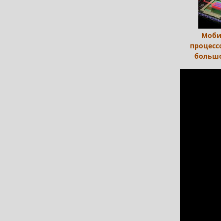
Моби
процесс
большо