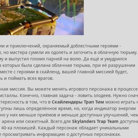
ии и приключений, охраняемый доблестными героями -
и, но мастера сумели их одолеть и заточить в облачную тюрьму.
му и выпустил плохих парней на волю. Да ещё и умудрился
из которых была сделана облачная тюрьма, при её разрушении
есте с героями в скайленд, вашей главной миссией будет,
 и поймать всех врагов.
ная миссия. Вы можете менять игрового персонажа в процессе
исталлы. Конечно, главная задача - ловить злодеев. Нужно сна
тересность в том, что в
Скайлендеры Трап Тим
можно играть 
тупны лишь определённое время, но, когда индикатор энергии
, но у них меньше приёмов и меньше доступных улучшений, чем
- арена или сюжетный. Всего для
Skylanders Trap Team
доступн
е 40-ка плохишей.
Каждый персонаж обладает уникальными
е просматривать информацию о доступных персонажах.