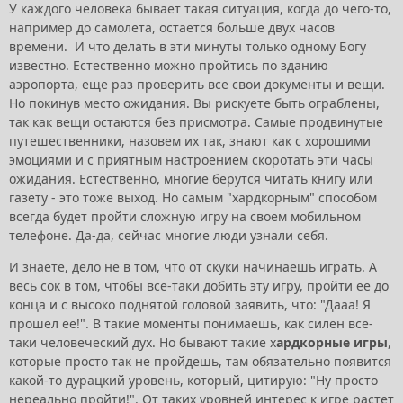
У каждого человека бывает такая ситуация, когда до чего-то,
например до самолета, остается больше двух часов
времени. И что делать в эти минуты только одному Богу
известно. Естественно можно пройтись по зданию
аэропорта, еще раз проверить все свои документы и вещи.
Но покинув место ожидания. Вы рискуете быть ограблены,
так как вещи остаются без присмотра. Самые продвинутые
путешественники, назовем их так, знают как с хорошими
эмоциями и с приятным настроением скоротать эти часы
ожидания. Естественно, многие берутся читать книгу или
газету - это тоже выход. Но самым "хардкорным" способом
всегда будет пройти сложную игру на своем мобильном
телефоне. Да-да, сейчас многие люди узнали себя.
И знаете, дело не в том, что от скуки начинаешь играть. А
весь сок в том, чтобы все-таки добить эту игру, пройти ее до
конца и с высоко поднятой головой заявить, что: "Дааа! Я
прошел ее!". В такие моменты понимаешь, как силен все-
таки человеческий дух. Но бывают такие х
ардкорные игры
,
которые просто так не пройдешь, там обязательно появится
какой-то дурацкий уровень, который, цитирую: "Ну просто
нереально пройти!". От таких уровней интерес к игре растет