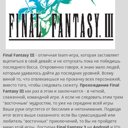
Final Fantasy III
- отличная team-игра, которая заставляет
вцепиться в свой девайс и не отпускать пока не победишь
последнего босса. Откровенно говоря, я знаю мало людей,
которым удавалось дойти до последних уровней. Всему
виной то, что отвлекаешься на прокачку всех персонажей,
вместо того, чтобы следовать сюжету.
Прохождение Final
Fantasy III
как раз в этом и заключается - в четкой,
слаженной, командной игре. А если не следовать этим трем
"восточным" мудростям, то уже на середине всей игры
Ваши руки опустятся от бессилия и непонимания. Подводя
итог всего выше сказанного: если Вы сумасшедший или
любитель "восточных" приключений, то Вы не пройдете
мимо этой игры. Доступна
Final Fantasy 3
на
Android
и IOs