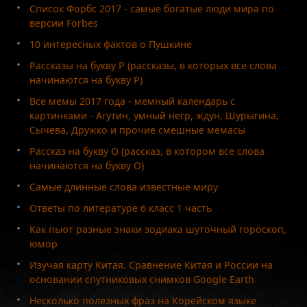
Список Форбс 2017 - самые богатые люди мира по
версии Forbes
10 интересных фактов о Пушкине
Рассказы на букву Р (рассказы, в которых все слова
начинаются на букву Р)
Все мемы 2017 года - мемный календарь с
картинками - Агутин, умный негр, ждун, Шурыгина,
Сычева, Дружко и прочие смешные мемасы
Рассказ на букву О (рассказ, в котором все слова
начинаются на букву О)
Самые длинные слова известные миру
Ответы по литературе 6 класс 1 часть
Как пьют разные знаки зодиака шуточный гороскоп,
юмор
Изучая карту Китая. Сравнение Китая и России на
основании спутниковых снимков Google Earth
Несколько полезных фраз на Корейском языке