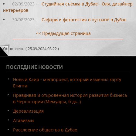
02/09/2023
-
Студийная съёмка в Дубае - Оля, дизайнер
интерьеров
30/08/2023
-
Сафари и фотосессия в пустыне в Дубае
<< Предыдущая страница
Обновлено ( 25.09.2024 03:22 )
ПОСЛЕДНИЕ
НОВОСТИ
Новый Каир - мегапроект, который изменил карту
Египта
Правдивая и откровенная история развития бизнеса
в Черногории (Мемуары, б-дь..)
Дереализация
Атавизмы
Расслоение общества в Дубае