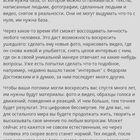
всем нужна база, от которой можно отталкиваться: тексты,
написанные людьми, фотографии, сделанные людьми и
видео, снятое в реальности. Они не могут выдумать что-то с
нуля, им нужна база.
Через какое-то время ИИ сможет воссоздавать личность
любого человека. Это даст возможность воскресить
ушедшего: сделать ему новые фото, нарисовать видео, где
он снова живой и улыбается, снять целое интервью с ним,
где он в своей уникальной манере отвечает на какие-нибудь
вопросы. Уже есть попытки сделать что-то подобное,
например, недавно вышло такое "интервью" с Федором
Достоевским и я думаю, за ним последует много других.
Чтобы ваши потомки могли воскресить вас спустя много лет,
им нужны будут материалы: фото и видео, образцы голоса и
движений, поведения и реакций. И чем больше, тем точнее
будет результат. Это цифровое бессмертие. Не для вас, но
для остального мира вы будете продолжать жить, творить и
высказывать свое мнение по любым вопросам. Может
сейчас это кажется не совсем естественным, но через
полвека это скорее всего станет нормой. Тех людей, после