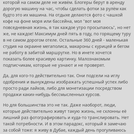
которой на самом деле не живём. Блогеры берут в аренду
дорогую машину на час, чтобы сделать фотки за рулём как
будто это их машина. На отдыхе делаются фото с чашкой
кофе на фоне моря или бассейна, мол "вот моя
повседневная жизнь, я так каждое утро просыпаюсь", но нет
же, не каждое! Максимум дней пять в году, по горящему туру
в не самом дорогом отеле. Остальные 360 дней - маленькая
студия на окраине мегаполиса, макароны с курицей и бегом
не работу в забитой маршрутке. Но в инете хочется
показать более красивую картинку. Малознакомым
подписчикам, которые не узнают и не проверят.
Да, для кого-то действительно так. Они подсели на иглу
одобрения и вынуждены изображать успешный успех либо
просто ради лайков, либо для монетизации посредством
продажи каких-нибудь бессмысленных курсов.
Но для большинства это не так. Даже наоборот, люди,
которые действительно живут такую жизнь, не склонны её
лишний раз фотографировать и куда-то транслировать. Нет
такой потребности. И в этом парадокс, который я замечаю
за собой тоже: я живу в Дубае, каждый день прогуливаюсь