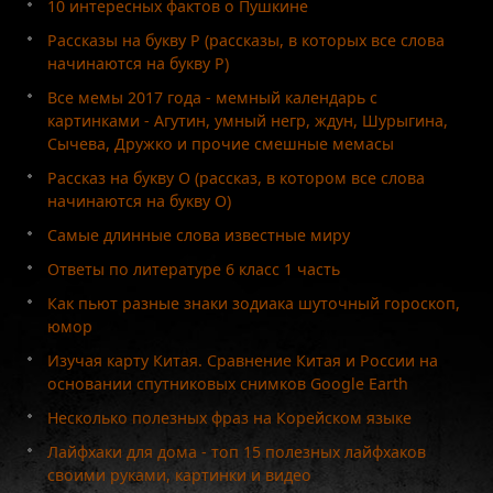
10 интересных фактов о Пушкине
Рассказы на букву Р (рассказы, в которых все слова
начинаются на букву Р)
Все мемы 2017 года - мемный календарь с
картинками - Агутин, умный негр, ждун, Шурыгина,
Сычева, Дружко и прочие смешные мемасы
Рассказ на букву О (рассказ, в котором все слова
начинаются на букву О)
Самые длинные слова известные миру
Ответы по литературе 6 класс 1 часть
Как пьют разные знаки зодиака шуточный гороскоп,
юмор
Изучая карту Китая. Сравнение Китая и России на
основании спутниковых снимков Google Earth
Несколько полезных фраз на Корейском языке
Лайфхаки для дома - топ 15 полезных лайфхаков
своими руками, картинки и видео