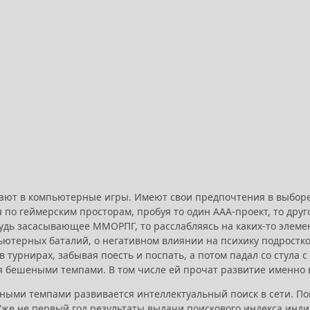
ают в компьютерные игры. Имеют свои предпочтения в выборе
 по геймерским просторам, пробуя то один ААА-проект, то друг
будь засасывающее ММОРПГ, то расслабляясь на каких-то элеме
ютерных баталий, о негативном влиянии на психику подростков
в турнирах, забывая поесть и поспать, а потом падал со стула 
я бешеными темпами. В том числе ей прочат развитие именно в
ными темпами развивается интеллектуальный поиск в сети. По
 Уже не первый год результаты выдачи поискового индекса инди