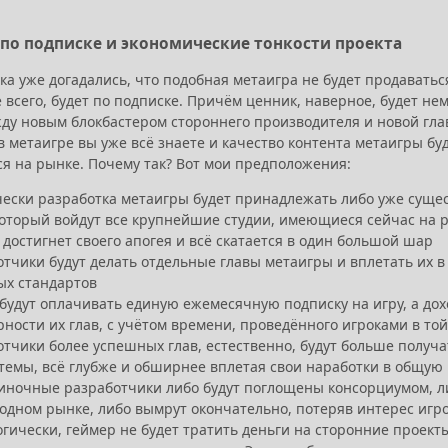
по подписке и экономические тонкости проекта
а уже догадались, что подобная метаигра не будет продаваться
е всего, будет по подписке. Причём ценник, наверное, будет н
ду новым блокбастером стороннего производителя и новой глав
 метаигре вы уже всё знаете и качество контента метаигры буд
я на рынке. Почему так? Вот мои предположения:
ески разработка метаигры будет принадлежать либо уже сущес
 который войдут все крупнейшие студии, имеющиеся сейчас на 
 достигнет своего апогея и всё скатается в один большой шар
отчики будут делать отдельные главы метаигры и вплетать их 
ых стандартов
 будут оплачивать единую ежемесячную подписку на игру, а до
ности их глав, с учётом времени, проведённого игроками в то
тчики более успешных глав, естественно, будут больше получа
 темы, всё глубже и обширнее вплетая свои наработки в общую
иночные разработчики либо будут поглощены консорциумом, либ
бодном рынке, либо вымрут окончательно, потеряв интерес игр
гически, геймер не будет тратить деньги на сторонние проект