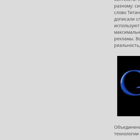
разному: с
слово Тита
дописали сл
используют
максимальн
рекламы. В
реальность
Объединени
технологии 