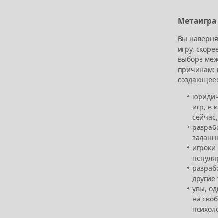
Метаигра 
Вы наверняк
игру, скоре
выборе меж
причинам: в
создающеес
юридич
игр, в
сейчас,
разраб
заданн
игроки
популяр
разрабо
другие
увы, од
на сво
психоло