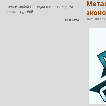
Метаи
Темой любой трагедии является борьба
экон
героя с судьбой
26.01.2017 07
И.В.Гёте