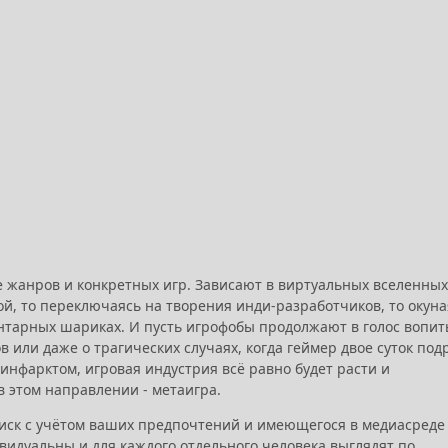
 жанров и конкретных игр. Зависают в виртуальных вселенных
ой, то переключаясь на творения инди-разработчиков, то окуна
нтарных шариках. И пусть игрофобы продолжают в голос вопит
 или даже о трагических случаях, когда геймер двое суток под
с инфарктом, игровая индустрия всё равно будет расти и
 этом направлении - метаигра.
иск с учётом ваших предпочтений и имеющегося в медиасреде
видуальны и для каждого отдельного человека выглядят по