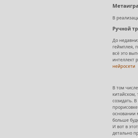
Метаигра
В реализац
Ручной тр
До недавни
геймплея, п
всё это вы
интеллект р
нейросети
В том числ
китайском, 
созидать. 
прорисовке
основании м
больше буд
И вот в эт
детально п