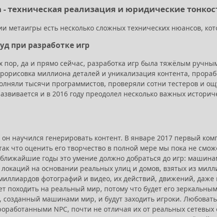
 - техническая реализация и юридические тонкос
ии метаигры есть несколько сложных технических нюансов, кот
уд при разработке игр
х пор, да и прямо сейчас, разработка игр была тяжёлым ручн
рорисовка миллиона деталей и уникализация контента, прорабо
полняли тысячи программистов, проверяли сотни тестеров и о
азвивается и в 2016 году преодолел несколько важных историч
е он научился генерировать контент. В январе 2017 первый ко
так что оценить его творчество в полной мере мы пока не смож
В ближайшие годы это умение должно добраться до игр: машина
 локаций на основании реальных улиц и домов, взятых из милли
иллиардов фотографий и видео, их действий, движений, даже м
ет походить на реальный мир, потому что будет его зеркальн
от, созданный машинами мир, и будут заходить игроки. Любова
роработанными NPC, почти не отличая их от реальных сетевых 