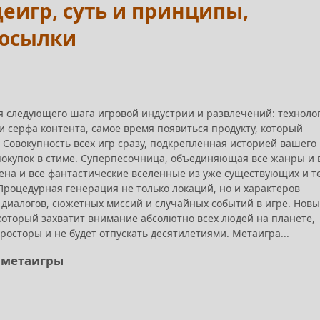
еигр, суть и принципы,
посылки
я следующего шага игровой индустрии и развлечений: техноло
и серфа контента, самое время появиться продукту, который
 Совокупность всех игр сразу, подкрепленная историей вашего
покупок в стиме. Суперпесочница, объединяющая все жанры и 
ена и все фантастические вселенные из уже существующих и те
Процедурная генерация не только локаций, но и характеров
диалогов, сюжетных миссий и случайных событий в игре. Нов
который захватит внимание абсолютно всех людей на планете,
росторы и не будет отпускать десятилетиями. Метаигра...
 метаигры