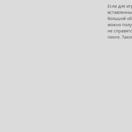
Если для и
вставленны
большой об
можно полу
не справят
пинге. Тако