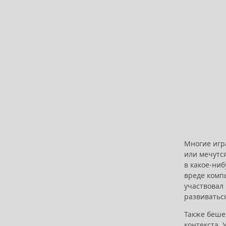
Многие игр
или мечутся
в какое-ни
вреде компь
участвовал 
развиватьс
Также беше
контекста.