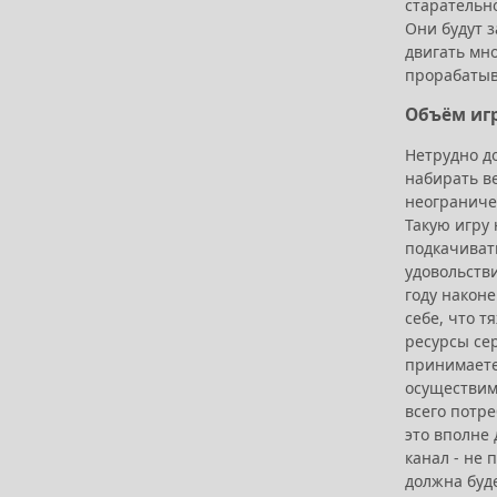
старательн
Они будут 
двигать мн
прорабатыв
Объём иг
Нетрудно д
набирать в
неограниче
Такую игру 
подкачиват
удовольстви
году након
себе, что т
ресурсы се
принимаете
осуществимо
всего потре
это вполне 
канал - не
должна буд