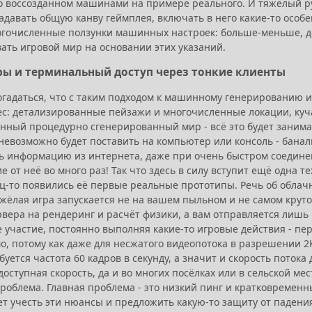
о воссозданном машинами на примере реального. И тяжёлый ру
задавать общую канву геймплея, включать в него какие-то осо
огочисленные ползунки машинных настроек: больше-меньше, де
ать игровой мир на основании этих указаний.
ры и терминальный доступ через тонкие клиенты
огадаться, что с таким подходом к машинному генерированию и
ес: детализированные пейзажи и многочисленные локации, ку
нный процедурно сгенерированный мир - всё это будет занимат
невозможно будет поставить на компьютер или консоль - банал
ь информацию из интернета, даже при очень быстром соединени
е от неё во много раз! Так что здесь в силу вступит ещё одна т
ец-то появились её первые реальные прототипы. Речь об облач
яжёлая игра запускается не на вашем пыльном и не самом крут
рвера на рендеринг и расчёт физики, а вам отправляется лишь 
 участие, постоянно выполняя какие-то игровые действия - пер
, потому как даже для несжатого видеопотока в разрешении 2К
буется частота 60 кадров в секунду, а значит и скорость поток
доступная скорость, да и во многих посёлках или в сельской ме
 проблема. Главная проблема - это низкий пинг и кратковремен
ет учесть эти нюансы и предложить какую-то защиту от падени