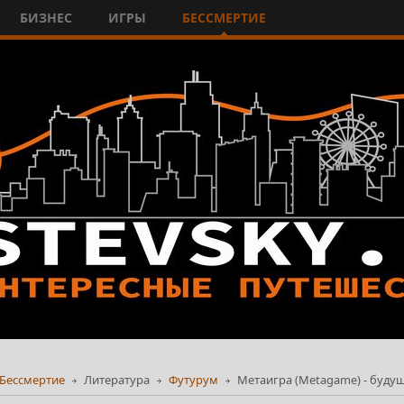
БИЗНЕС
ИГРЫ
БЕССМЕРТИЕ
Бессмертие
Литература
Футурум
Метаигра (Metagame) - будущ