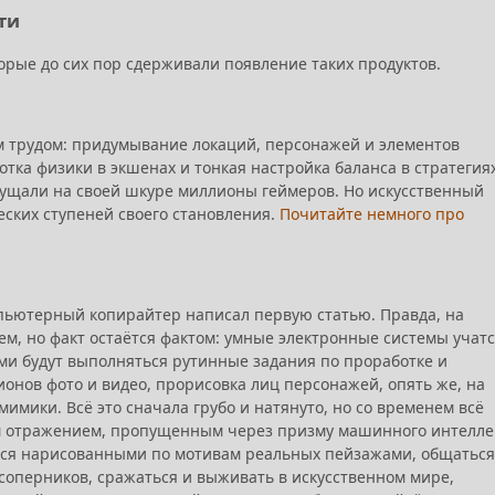
ти
орые до сих пор сдерживали появление таких продуктов.
ым трудом: придумывание локаций, персонажей и элементов
тка физики в экшенах и тонкая настройка баланса в стратегиях
щущали на своей шкуре миллионы геймеров. Но искусственный
еских ступеней своего становления.
Почитайте немного про
мпьютерный копирайтер написал первую статью. Правда, на
ем, но факт остаётся фактом: умные электронные системы учат
ми будут выполняться рутинные задания по проработке и
онов фото и видео, прорисовка лиц персонажей, опять же, на
имики. Всё это сначала грубо и натянуто, но со временем всё
ым отражением, пропущенным через призму машинного интелле
ться нарисованными по мотивам реальных пейзажами, общаться
соперников, сражаться и выживать в искусственном мире,