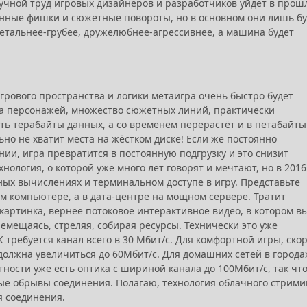
чной труд игровых дизайнеров и разработчиков уйдёт в прош
бенные фишки и сюжетные повороты, но в основном они лишь бу
тальнее-грубее, дружелюбнее-агрессивнее, а машина будет
грового пространства и логики метаигра очень быстро будет
ча персонажей, множество сюжетных линий, практически
ь терабайты данных, а со временем перерастёт и в петабайты
ьно не хватит места на жёстком диске! Если же постоянно
и, игра превратится в постоянную подгрузку и это снизит
ехнология, о которой уже много лет говорят и мечтают, но в 2016
ных вычислениях и терминальном доступе в игру. Представьте
ом компьютере, а в дата-центре на мощном сервере. Тратит
картинка, вернее потоковое интерактивное видео, в котором в
емещаясь, стреляя, собирая ресурсы. Технически это уже
 требуется канал всего в 30 Мбит/с. Для комфортной игры, ско
а должна увеличиться до 60Мбит/с. Для домашних сетей в города
стности уже есть оптика с шириной канала до 100Мбит/с, так чт
ные обрывы соединения. Полагаю, технология облачного стрими
я соединения.