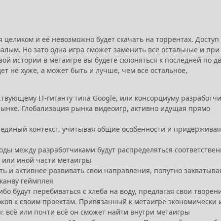
 целиком и её невозможно будет скачать на торрентах. Доступ
емалым. Но зато одна игра сможет заменить все остальные и при
ой истории в метаигре вы будете склоняться к последней по д
ет не хуже, а может быть и лучше, чем всё остальное,
твующему IT-гиганту типа Google, или консорциуму разработч
рынке. Глобализация рынка видеоигр, активно идущая прямо
в единый контекст, учитывая общие особенности и придерживая
ходы между разработчиками будут распределяться соответствен
й или иной части метаигры
ть и активнее развивать свои направления, попутно захватыва
 канву геймплея
о будут перебиваться с хлеба на воду, предлагая свои творен
оков к своим проектам. Привязанный к метаигре экономически 
ы: всё или почти всё он сможет найти внутри метаигры