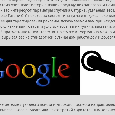
истема учитывает историю ваших предыдущих запросов, и намно
н - вас интересуют параметры спутника Сатурна, удельный вес 
ово Титаник? У поисковых систем типа гугла и яндекса накопил
 её для тарегтирования рекламы, показываемой вам при каждо
о близкие вам товары и услуги, чтобы вы их купили, заказали
сё прагматично и неинтересно. Но эту же информацию можно ис
, вырывая вас из стандартной рутины дом-работа-дом и добавл
е интеллектуального поиска и игрового процесса напрашивалос
вместе - Google, Steam или некто третий с достаточным количес