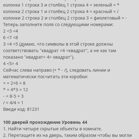
колонка 1 строка 3 и столбец 1 строка 4 = зеленый = *
колонка 2 строка 1 и столбец 2 строка 4 = красный = /
колонки 2 строка 2 и столбец 2 строка 3 = фиолетовый = -
Теперь заполните поля со следующими номерами:
2 <3 <4
6 <7 <8
3 <4 <5 (думаю, что символы в этой строке должны
соответствовать "квадрат <4 <квадрат", а не как там
показано "квадрат> 4> квадрат").
4 <5> 4
Сейчас слева направо (+ * - /), следовать линии и
математически посчитать эти коробки:
+ = 2+6 = 8
* = 4*3 = 12
- = 8-5 = 3
/ = 4/4 = 1
Введи код: 81231
100 дверей прохождение Уровень 44
1. Найти четыре скрытые объекты в комнате.
2. Перетащите их на дверь, таким образом чтобы вы могли