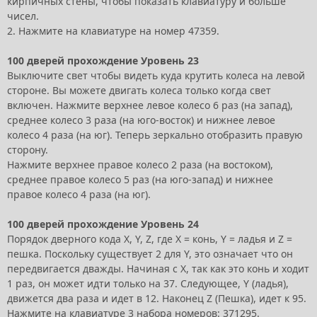
кирпичных стены, чтобы показать клавиатуру и больше
чисел.
2. Нажмите на клавиатуре на номер 47359.
100 дверей прохождение Уровень 23
Выключите свет чтобы видеть куда крутить колеса на левой
стороне. Вы можете двигать колеса только когда свет
включен. Нажмите верхнее левое колесо 6 раз (на запад),
среднее колесо 3 раза (на юго-восток) и нижнее левое
колесо 4 раза (на юг). Теперь зеркально отобразить правую
сторону.
Нажмите верхнее правое колесо 2 раза (на востоком),
среднее правое колесо 5 раз (на юго-запад) и нижнее
правое колесо 4 раза (на юг).
100 дверей прохождение Уровень 24
Порядок дверного кода X, Y, Z, где X = конь, Y = ладья и Z =
пешка. Поскольку существует 2 для Y, это означает что он
передвигается дважды. Начиная с X, так как это конь и ходит
1 раз, он может идти только на 37. Следующее, Y (ладья),
движется два раза и идет в 12. Наконец Z (Пешка), идет к 95.
Нажмите на клавиатуре 3 набора номеров: 371295.