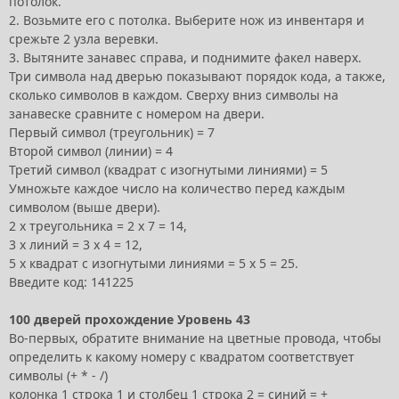
потолок.
2. Возьмите его с потолка. Выберите нож из инвентаря и
срежьте 2 узла веревки.
3. Вытяните занавес справа, и поднимите факел наверх.
Три символа над дверью показывают порядок кода, а также,
сколько символов в каждом. Сверху вниз символы на
занавеске сравните с номером на двери.
Первый символ (треугольник) = 7
Второй символ (линии) = 4
Третий символ (квадрат с изогнутыми линиями) = 5
Умножьте каждое число на количество перед каждым
символом (выше двери).
2 х треугольника = 2 х 7 = 14,
3 х линий = 3 х 4 = 12,
5 х квадрат с изогнутыми линиями = 5 х 5 = 25.
Введите код: 141225
100 дверей прохождение Уровень 43
Во-первых, обратите внимание на цветные провода, чтобы
определить к какому номеру с квадратом соответствует
символы (+ * - /)
колонка 1 строка 1 и столбец 1 строка 2 = синий = +