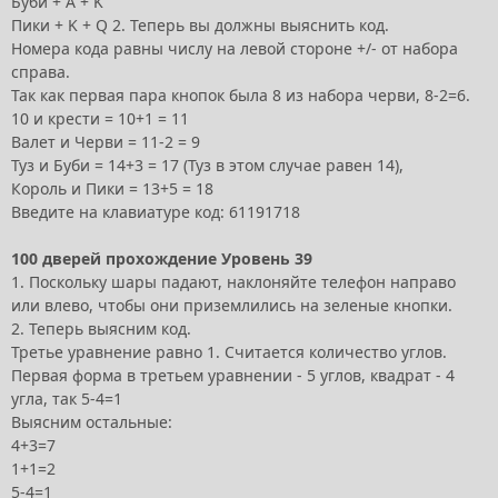
Буби + А + K
Пики + K + Q 2. Теперь вы должны выяснить код.
Номера кода равны числу на левой стороне +/- от набора
справа.
Так как первая пара кнопок была 8 из набора черви, 8-2=6.
10 и крести = 10+1 = 11
Валет и Черви = 11-2 = 9
Туз и Буби = 14+3 = 17 (Туз в этом случае равен 14),
Король и Пики = 13+5 = 18
Введите на клавиатуре код: 61191718
100 дверей прохождение Уровень 39
1. Поскольку шары падают, наклоняйте телефон направо
или влево, чтобы они приземлились на зеленые кнопки.
2. Теперь выясним код.
Третье уравнение равно 1. Считается количество углов.
Первая форма в третьем уравнении - 5 углов, квадрат - 4
угла, так 5-4=1
Выясним остальные:
4+3=7
1+1=2
5-4=1