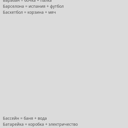
Барабан = бочка + палка
Барселона = испания + футбол
Баскетбол = корзина + мяч
Бассейн = баня + вода
Батарейка = коробка + электричество