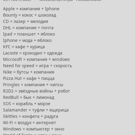
Apple = компания + Iphone
Bounty = кокос + шоколад
CD = лазер + мелодия
DHL = компания + почта
Ipad = планшет + яблоко
Iphone = мода + яблоко
KFC = кафе + курица
Lacoste = крокодил + одежда
Microsoft = компания + windows
Need for speed = игра + скорость
Nike = бутсы + компания
Pizza Hut = кафе + пицца
Pringles = компания + чипсы
R2D2 = звёздные войны + робот
RedBull = бык + лимонад
SOS = корабль + морзе
Salamander = туфли + ящерица
Skittles = конфета + радуга
Wi-Fi = воздух + интернет
Windows = компьютер + окно