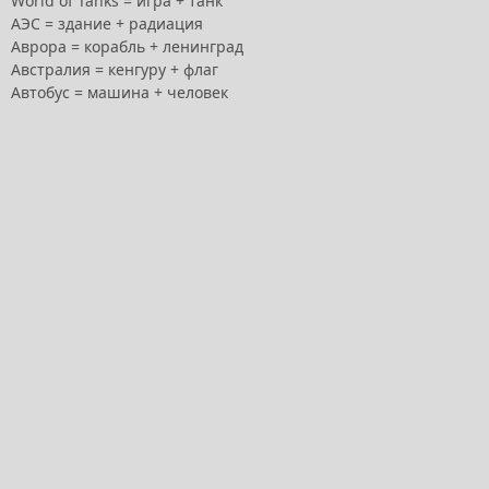
World of Tanks = игра + танк
АЭС = здание + радиация
Аврора = корабль + ленинград
Австралия = кенгуру + флаг
Автобус = машина + человек