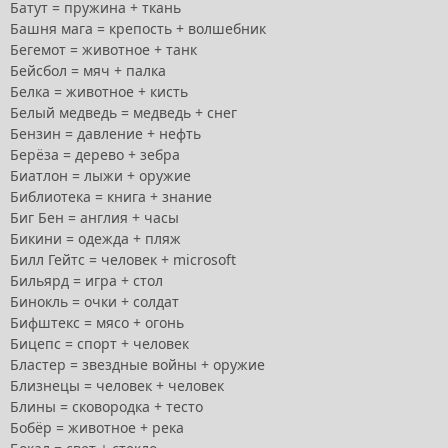
Батут = пружина + ткань
Башня мага = крепость + волшебник
Бегемот = животное + танк
Бейсбол = мяч + палка
Белка = животное + кисть
Белый медведь = медведь + снег
Бензин = давление + нефть
Берёза = дерево + зебра
Биатлон = лыжи + оружие
Библиотека = книга + знание
Биг Бен = англия + часы
Бикини = одежда + пляж
Билл Гейтс = человек + microsoft
Бильярд = игра + стол
Бинокль = очки + солдат
Бифштекс = мясо + огонь
Бицепс = спорт + человек
Бластер = звездные войны + оружие
Близнецы = человек + человек
Блины = сковородка + тесто
Бобёр = животное + река