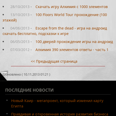
28/10/2013
-
Скачать игру Алхимия с 1000 элементов
13/10/2013
-
100 Floors World Tour прохождение (100
этажей)
04/06/2013
-
Escape from the dead - игра на андроид
скачать бесплатно, подсказки к игре
06/05/2013
-
100 дверей прохождение игры на андроид
07/03/2012
-
Алхимия 390 элементов ответы - часть 1
<< Предыдущая страница
Обновлено ( 10.11.2013 01:21 )
ПОСЛЕДНИЕ
НОВОСТИ
Новый Каир - мегапроект, который изменил карту
Египта
Правдивая и откровенная история развития бизнеса