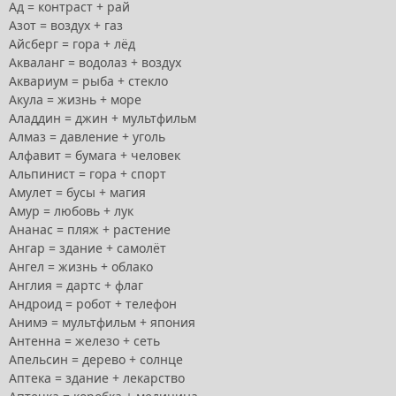
Ад = контраст + рай
Азот = воздух + газ
Айсберг = гора + лёд
Акваланг = водолаз + воздух
Аквариум = рыба + стекло
Акула = жизнь + море
Аладдин = джин + мультфильм
Алмаз = давление + уголь
Алфавит = бумага + человек
Альпинист = гора + спорт
Амулет = бусы + магия
Амур = любовь + лук
Ананас = пляж + растение
Ангар = здание + самолёт
Ангел = жизнь + облако
Англия = дартс + флаг
Андроид = робот + телефон
Анимэ = мультфильм + япония
Антенна = железо + сеть
Апельсин = дерево + солнце
Аптека = здание + лекарство