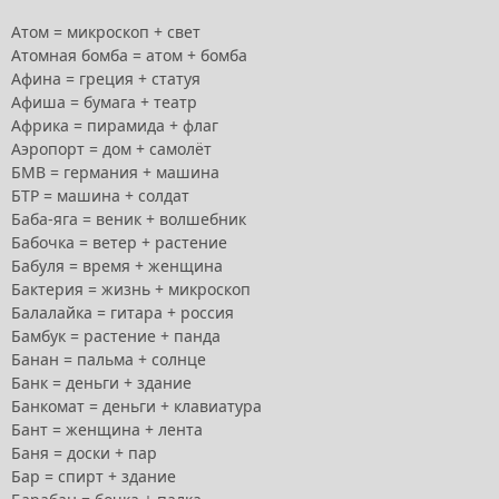
Атом = микроскоп + свет
Атомная бомба = атом + бомба
Афина = греция + статуя
Афиша = бумага + театр
Африка = пирамида + флаг
Аэропорт = дом + самолёт
БМВ = германия + машина
БТР = машина + солдат
Баба-яга = веник + волшебник
Бабочка = ветер + растение
Бабуля = время + женщина
Бактерия = жизнь + микроскоп
Балалайка = гитара + россия
Бамбук = растение + панда
Банан = пальма + солнце
Банк = деньги + здание
Банкомат = деньги + клавиатура
Бант = женщина + лента
Баня = доски + пар
Бар = спирт + здание