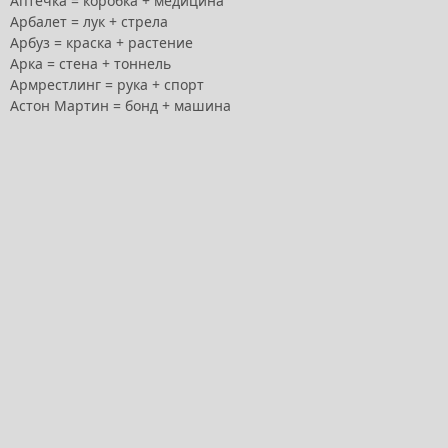
Аптечка = коробка + медицина
Арбалет = лук + стрела
Арбуз = краска + растение
Арка = стена + тоннель
Армрестлинг = рука + спорт
Астон Мартин = бонд + машина