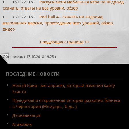
02/11/2016
-
Раскуси меня мобильная игра на андроид -
скачать, ответы на все уровни, обзор
30/10/2016
-
Red ball 4 - скачать на андроид,
взломанная версия, прохождение всех уровней, обзор,
видео
Следующая страница >>
Обновлено ( 17.10.2018 19:28 )
ПОСЛЕДНИЕ
НОВОСТИ
Новый Каир - мегапроект, который изменил карту
Египта
Правдивая и откровенная история развития бизнеса
в Черногории (Мемуары, б-дь..)
Дереализация
Атавизмы