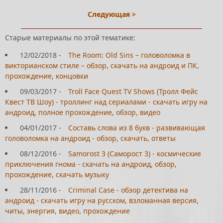
Следующая >
Старые материалы по этой тематике:
12/02/2018
-
The Room: Old Sins – головоломка в
викторианском стиле – обзор, скачать на андроид и ПК,
прохождение, концовки
09/03/2017
-
Troll Face Quest TV Shows (Тролл Фейс
Квест ТВ Шоу) - троллинг над сериалами - скачать игру на
андроид, полное прохождение, обзор, видео
04/01/2017
-
Составь слова из 8 букв - развивающая
головоломка на андроид - обзор, скачать, ответы
08/12/2016
-
Samorost 3 (Саморост 3) - космические
приключения гнома - скачать на андроид, обзор,
прохождение, скачать музыку
28/11/2016
-
Criminal Case - обзор детектива на
андроид - скачать игру на русском, взломанная версия,
читы, энергия, видео, прохождение