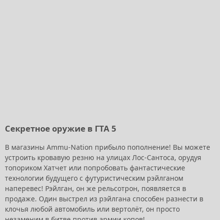
Секретное оружие в ГТА 5
В магазины Ammu-Nation прибыло пополнение! Вы можете
устроить кровавую резню на улицах Лос-Сантоса, орудуя
топориком Хатчет или попробовать фантастические
технологии будущего с футуристическим рэйлганом
наперевес! Рэйлган, он же рельсотрон, появляется в
продаже. Один выстрел из рэйлгана способен разнести в
клочья любой автомобиль или вертолёт, он просто
незаменим в битве против армии копов!