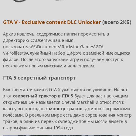
GTA V - Exclusive content DLC Unlocker
(всего 2КБ)
Архив извлечь, содержимое папки переместить в
директорию C:\Users\%Ваше имя
пользователя%\Documents\Rockstar Games\GTA
V\Profiles\%Случайный Набор Цифр% с заменой имеющихся
файлов. После этого запускаем игру и получаем доступ к
нескольким новым миссиям и челленджам.
ГТА 5 секретный транспорт
Быстрыми тачками в GTA 5 уже никого не удивишь. Но вот
этот
секретный трактор в ГТА 5
будет для вас настоящим
открытием! Он называется Cheval Marshall и относится к
классу всепроходных
монстр-траков
, джипов с огромными
колёсами. В реальном мире есть даже соревнования монстр
траков, а один из первых суперджипов мы могли видеть в
старом фильме Няньки 1994 года.