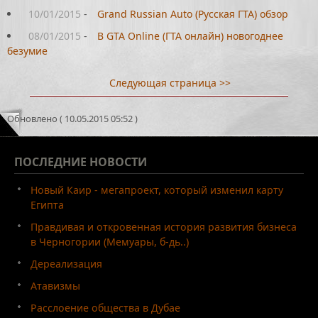
10/01/2015
-
Grand Russian Auto (Русская ГТА) обзор
08/01/2015
-
В GTA Online (ГТА онлайн) новогоднее
безумие
Следующая страница >>
Обновлено ( 10.05.2015 05:52 )
ПОСЛЕДНИЕ
НОВОСТИ
Новый Каир - мегапроект, который изменил карту
Египта
Правдивая и откровенная история развития бизнеса
в Черногории (Мемуары, б-дь..)
Дереализация
Атавизмы
Расслоение общества в Дубае