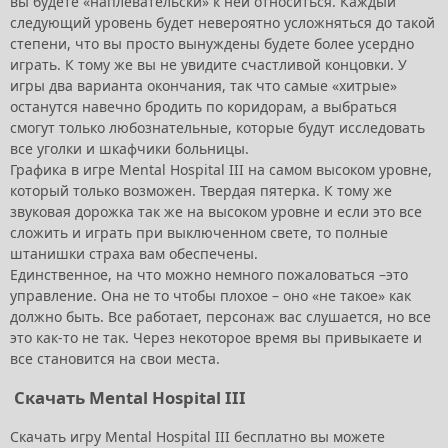
вы будете «наплевательски» к ней относиться. Каждый
следующий уровень будет невероятно усложняться до такой
степени, что вы просто вынуждены будете более усердно
играть. К тому же вы не увидите счастливой концовки. У
игры два варианта окончания, так что самые «хитрые»
останутся навечно бродить по коридорам, а выбраться
смогут только любознательные, которые будут исследовать
все уголки и шкафчики больницы.
Графика в игре Mental Hospital III на самом высоком уровне,
который только возможен. Твердая пятерка. К тому же
звуковая дорожка так же на высоком уровне и если это все
сложить и играть при выключенном свете, то полные
штанишки страха вам обеспечены.
Единственное, на что можно немного пожаловаться –это
управление. Она не то чтобы плохое – оно «не такое» как
должно быть. Все работает, персонаж вас слушается, но все
это как-то не так. Через некоторое время вы привыкаете и
все становится на свои места.
Скачать Mental Hospital III
Скачать игру Mental Hospital III бесплатно вы можете