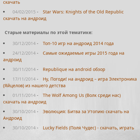
скачать
04/02/2015
-
Star Wars: Knights of the Old Republic
скачать на андроид
Старые материалы по этой тематике:
30/12/2014
-
Топ-10 игр на андроид 2014 года
24/12/2014
-
Самые ожидаемые игры 2015 года на
андроид
30/11/2014
-
Republique на android обзор
17/11/2014
-
Ну, Погоди! на андроид – игра Электроника
(Яйцелов) из нашего детства
01/11/2014
-
The Wolf Among Us (Волк среди нас)
скачать на андроид
30/10/2014
-
Эволюция: Битва за Утопию скачать на
Андроид
30/10/2014
-
Lucky Fields (Поля Чудес) - скачать, играть