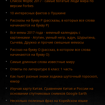
Список Форбс 2017 - самые богатые люди мира по
версии Forbes
10 интересных фактов о Пушкине
Рассказы на букву Р (рассказы, в которых все слова
начинаются на букву Р)
Все мемы 2017 года - мемный календарь с
картинками - Агутин, умный негр, ждун, Шурыгина,
Сычева, Дружко и прочие смешные мемасы
Рассказ на букву О (рассказ, в котором все слова
начинаются на букву О)
Самые длинные слова известные миру
Ответы по литературе 6 класс 1 часть
Как пьют разные знаки зодиака шуточный гороскоп,
юмор
Изучая карту Китая. Сравнение Китая и России на
основании спутниковых снимков Google Earth
Несколько полезных фраз на Корейском языке