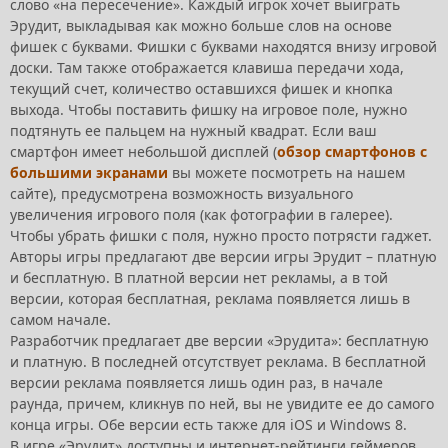
слово «на пересечение». Каждый игрок хочет выиграть
Эрудит, выкладывая как можно больше слов на основе
фишек с буквами. Фишки с буквами находятся внизу игровой
доски. Там также отображается клавиша передачи хода,
текущий счет, количество оставшихся фишек и кнопка
выхода. Чтобы поставить фишку на игровое поле, нужно
подтянуть ее пальцем на нужный квадрат. Если ваш
смартфон имеет небольшой дисплей (
обзор смартфонов с
большими экранами
вы можете посмотреть на нашем
сайте), предусмотрена возможность визуального
увеличения игрового поля (как фотографии в галерее).
Чтобы убрать фишки с поля, нужно просто потрясти гаджет.
Авторы игры предлагают две версии игры Эрудит – платную
и бесплатную. В платной версии нет рекламы, а в той
версии, которая бесплатная, реклама появляется лишь в
самом начале.
Разработчик предлагает две версии «Эрудита»: бесплатную
и платную. В последней отсутствует реклама. В бесплатной
версии реклама появляется лишь один раз, в начале
раунда, причем, кликнув по ней, вы не увидите ее до самого
конца игры. Обе версии есть также для iOS и Windows 8.
В игре «Эрудит» доступны и интернет-рейтинги геймеров.