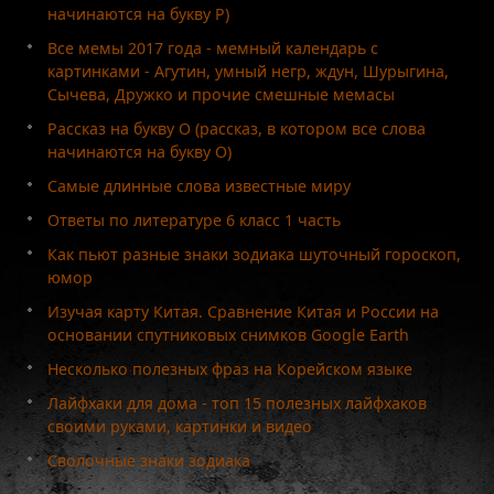
начинаются на букву Р)
Все мемы 2017 года - мемный календарь с
картинками - Агутин, умный негр, ждун, Шурыгина,
Сычева, Дружко и прочие смешные мемасы
Рассказ на букву О (рассказ, в котором все слова
начинаются на букву О)
Самые длинные слова известные миру
Ответы по литературе 6 класс 1 часть
Как пьют разные знаки зодиака шуточный гороскоп,
юмор
Изучая карту Китая. Сравнение Китая и России на
основании спутниковых снимков Google Earth
Несколько полезных фраз на Корейском языке
Лайфхаки для дома - топ 15 полезных лайфхаков
своими руками, картинки и видео
Сволочные знаки зодиака