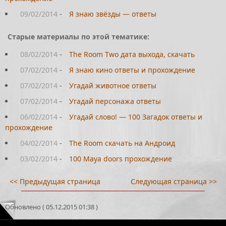
09/02/2014
-
Я знаю звёзды — ответы
Старые материалы по этой тематике:
08/02/2014
-
The Room Two дата выхода, скачать
07/02/2014
-
Я знаю кино ответы и прохождение
07/02/2014
-
Угадай животное ответы
07/02/2014
-
Угадай персонажа ответы
06/02/2014
-
Угадай слово! — 100 Загадок ответы и
прохождение
04/02/2014
-
The Room скачать на Андроид
03/02/2014
-
100 Maya doors прохождение
<< Предыдущая страница
Следующая страница >>
Обновлено ( 05.12.2015 01:38 )