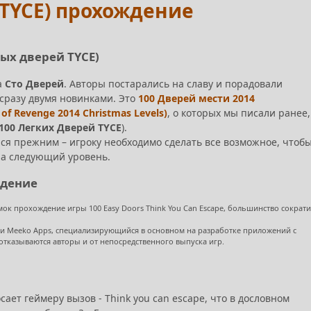
 (TYCE) прохождение
тых дверей TYCE)
а
Сто Дверей
. Авторы постарались на славу и порадовали
сразу двумя новинками. Это
100 Дверей мести 2014
f Revenge 2014 Christmas Levels)
, о которых мы писали ранее,
100 Легких Дверей TYCE
).
ся прежним – игроку необходимо сделать все возможное, чтоб
на следующий уровень.
ждение
мок прохождение игры 100 Easy Doors Think You Can Escape, большинство сократ
дии Meeko Apps, специализирующийся в основном на разработке приложений с
тказываются авторы и от непосредственного выпуска игр.
сает геймеру вызов - Think you can escape, что в дословном