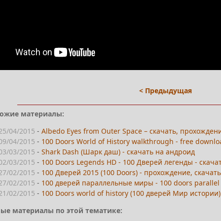
< Предыдущая
ожие материалы:
25/04/2015
-
Albedo Eyes from Outer Space – скачать, прохожден
09/04/2015
-
100 Doors World of History walkthrough - free downl
03/03/2015
-
Shark Dash (Шарк даш) - скачать на андроид
02/03/2015
-
100 Doors Legends HD - 100 Дверей легенды - скача
27/02/2015
-
100 Дверей 2015 (100 Doors) - прохождение, скачат
27/02/2015
-
100 дверей параллельные миры - 100 doors parallel
21/02/2015
-
100 Doors world of history (100 дверей Мир истории
ые материалы по этой тематике: