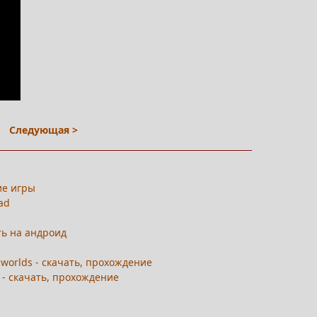
Следующая >
ие игры
oad
ть на андроид
ь
 worlds - скачать, прохождение
) - скачать, прохождение