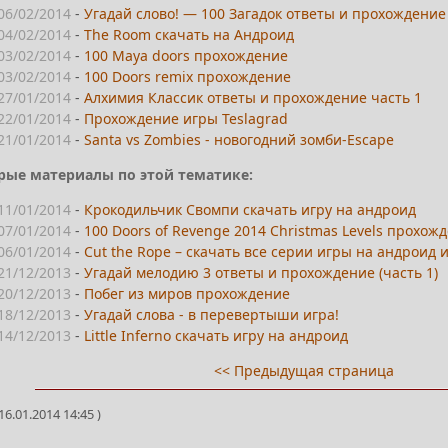
06/02/2014
-
Угадай слово! — 100 Загадок ответы и прохождение
04/02/2014
-
The Room скачать на Андроид
03/02/2014
-
100 Maya doors прохождение
03/02/2014
-
100 Doors remix прохождение
27/01/2014
-
Алхимия Классик ответы и прохождение часть 1
22/01/2014
-
Прохождение игры Teslagrad
21/01/2014
-
Santa vs Zombies - новогодний зомби-Escape
рые материалы по этой тематике:
11/01/2014
-
Крокодильчик Свомпи скачать игру на андроид
07/01/2014
-
100 Doors of Revenge 2014 Christmas Levels прохож
06/01/2014
-
Cut the Rope – скачать все серии игры на андроид 
21/12/2013
-
Угадай мелодию 3 ответы и прохождение (часть 1)
20/12/2013
-
Побег из миров прохождение
18/12/2013
-
Угадай слова - в перевертыши игра!
14/12/2013
-
Little Inferno скачать игру на андроид
<< Предыдущая страница
6.01.2014 14:45 )