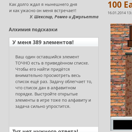
100 E
Как долго ждал я нынешнего дня
и как ужасно он меня встречает!
16.01.2014 13
У. Шекспир, Ромео и Джульетта
Алхимия
подсказки
У меня 389 элементов!
Ваш один оставшийся элемент
ТОЧНО есть в приведённом списке.
Чтобы его найти придётся
внимательно просмотреть весь
список ещё раз. Задачу облегчает то,
что список дан в алфавитном
порядке. Выстройте открытые
элементы в игре тоже по алфавиту и
задача сильно упростится.
Тут нет нужного ответа!