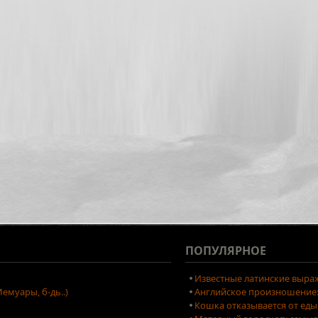
ПОПУЛЯРНОЕ
Известные латинские выраж
емуары, б-дь..)
Английское произношение: 
Кошка отказывается от еды