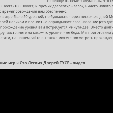
переводе означает: «Думаешь, что с
0 Doors (100 Dooors) и прочих двереоткрывалок, ничего нового в
о времяпровождения вам обеспечено.
в игре было 50 уровней, но буквально через несколько дней M
рей целиком и полностью оправдывает свое название (сто двере
 прохождение уровня вам потребуется минута-две. Вместо долг
друг застрянете на каком-то уровне, - не беда. Мы приготовили
 Кстати, на нашем сайте вы также можете посмотреть прохожде
ие игры Сто Легких Дверей TYCE - видео