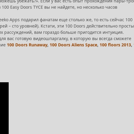
можешь убежать?». Если у вас есть опыт прохождения пары-тр
 100 Easy Doors TYCE вы не найдете, но несколько часов
eeko Apps подарил фанатам еще столько же, то есть сейчас 100
й – сто уровней). Кстати, эти 100 Doors действительно просты
их рассуждений, вам гораздо больше пригодится интуиция.
 для вас готовую видеошпаргалку, в которую вы всегда сможете
ние
100 Doors Runaway
,
100 Doors Aliens Space
,
100 floors 2013
,