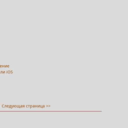
дение
или iOS
Следующая страница >>