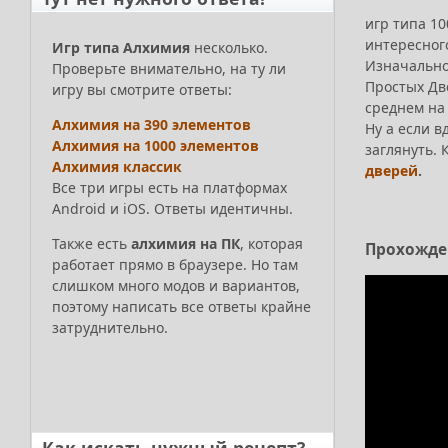
игр типа 10
интересног
Игр типа Алхимия
несколько.
Изначально 
Проверьте внимательно, на ту ли
Простых Две
игру вы смотрите ответы:
среднем на
Алхимия на 390 элементов
Ну а если в
Алхимия на 1000 элементов
заглянуть.
Алхимия классик
дверей
.
Все три игры есть на платформах
Android и iOS. Ответы идентичны.
Также есть
алхимия на ПК
, которая
Прохожден
работает прямо в браузере. Но там
слишком много модов и вариантов,
поэтому написать все ответы крайне
затруднительно.