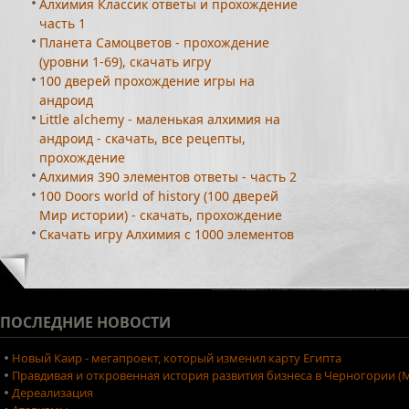
Алхимия Классик ответы и прохождение
часть 1
Планета Самоцветов - прохождение
(уровни 1-69), скачать игру
100 дверей прохождение игры на
андроид
Little alchemy - маленькая алхимия на
андроид - скачать, все рецепты,
прохождение
Алхимия 390 элементов ответы - часть 2
100 Doors world of history (100 дверей
Мир истории) - скачать, прохождение
Скачать игру Алхимия с 1000 элементов
ПОСЛЕДНИЕ
НОВОСТИ
Новый Каир - мегапроект, который изменил карту Египта
Правдивая и откровенная история развития бизнеса в Черногории (М
Дереализация