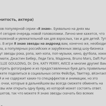
нитость, актера)
ков популярной серии «
Я знаю
». Буквально на днях мы
 И сегодня очередь новой головоломки. Лично мне кажется, что
полезной и увлекательной как для взрослых, так и для детей. Тут
. В игре
Я знаю звезды на андроид
вам, конечно же, необход
ла, а популярных российских и зарубежных звезд шоу-бизнеса
 звезды рока, рэпа, хип-хопа, поп-музыки, кино, футбола, хокк
мати, Джастин Бибер, Леди Гага, Мадонна, Bruno Mars, Daft Pun
ELLIE GOULDING, Dr. Dre, KATY PERRY, AVICII и многие другие! Ва
отреть фотографию и из предоставленных букв дать правильны
ете поделиться в социальных сетях Фейсбук, Твиттер, вКонтакт
й и не содержит каких-то спецэффектов и анимации, но это
 очки, которые в дальнейшем вы всегда сможете обменять на
вы или открыть одну букву, из которой может состоять ответ.
етов, так что можете Я знаю звезды скачать без всяких