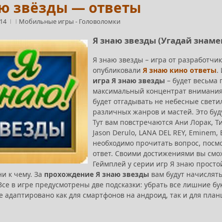
аю звёзды — ответы
:14
Мобильные игры
-
Головоломки
Я знаю звезды (Угадай знаме
Я знаю звезды – игра от разработчи
опубликовали
Я знаю кино ответы
.
игра Я знаю звезды
– будет весьма 
максимальный концентрат внимания
будет отгадывать не небесные свети
различных жанров и мастей. Это будут
Тут вам повстречаются Ани Лорак, Ти
Jason Derulo, LANA DEL REY, Eminem, 
необходимо прочитать вопрос, посм
ответ. Своими достижениями вы смож
Геймплей у серии игр Я знаю просто
и к чему. За
прохождение Я знаю звезды
вам будут начислять
Все в игре предусмотрены две подсказки: убрать все лишние бук
адаптировано как для смартфонов на андроид, так и для планш