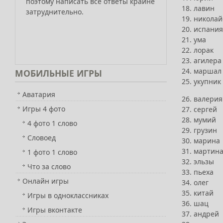
поэтому написать все ответы крайне
18. лавин
затруднительно.
19. никола
20. испания
21. ума
22. лорак
23. агилера
24. маршал
МОБИЛЬНЫЕ
ИГРЫ
25. укупник
Аватария
26. валерия
Игры 4 фото
27. сергей
28. мумий
4 фото 1 слово
29. грузин
Словоед
30. марина
31. мартин
1 фото 1 слово
32. эльзы
Что за слово
33. пьеха
Онлайн игры
34. олег
35. китай
Игры в одноклассниках
36. шац
Игры вконтакте
37. андрей