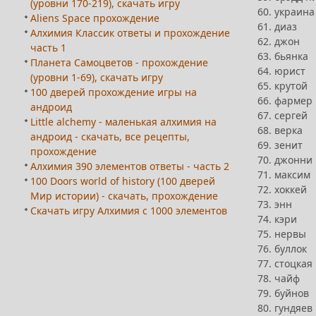
(уровни 170-219), скачать игру
60. украина
Aliens Space прохождение
61. диаз
Алхимия Классик ответы и прохождение
62. джон
часть 1
63. бьянка
Планета Самоцветов - прохождение
64. юрист
(уровни 1-69), скачать игру
65. крутой
100 дверей прохождение игры на
66. фармер
андроид
67. сергей
Little alchemy - маленькая алхимия на
68. верка
андроид - скачать, все рецепты,
69. зенит
прохождение
70. джонни
Алхимия 390 элементов ответы - часть 2
71. максим
100 Doors world of history (100 дверей
72. хоккей
Мир истории) - скачать, прохождение
73. энн
Скачать игру Алхимия с 1000 элементов
74. кэри
75. нервы
76. буллок
77. стоцкая
78. чайф
79. буйнов
80. гундяев