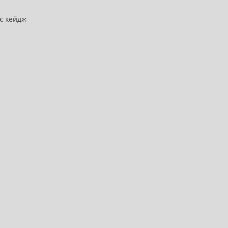
йс кейдж
а