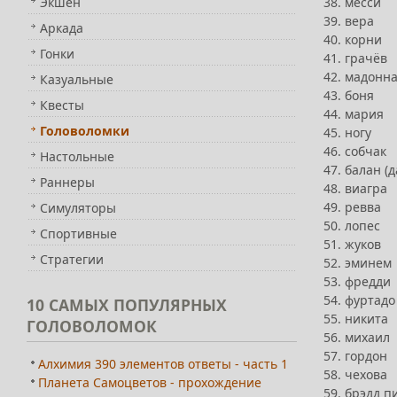
38. месси
Экшен
39. вера
Аркада
40. корни
Гонки
41. грачёв
42. мадонн
Казуальные
43. боня
Квесты
44. мария
Головоломки
45. ногу
46. собчак
Настольные
47. балан (д
Раннеры
48. виагра
49. ревва
Симуляторы
50. лопес
Спортивные
51. жуков
Стратегии
52. эминем
53. фредди
54. фуртадо
10
САМЫХ ПОПУЛЯРНЫХ
55. никита
ГОЛОВОЛОМОК
56. михаил
57. гордон
Алхимия 390 элементов ответы - часть 1
58. чехова
Планета Самоцветов - прохождение
59. брэдд п