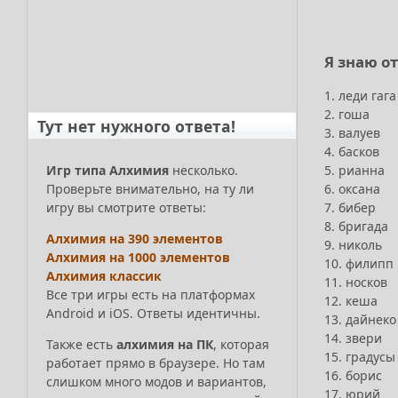
Я знаю о
1. леди гага
2. гоша
Тут нет нужного ответа!
3. валуев
4. басков
5. рианна
Игр типа Алхимия
несколько.
6. оксана
Проверьте внимательно, на ту ли
7. бибер
игру вы смотрите ответы:
8. бригада
Алхимия на 390 элементов
9. николь
Алхимия на 1000 элементов
10. филипп
Алхимия классик
11. носков
Все три игры есть на платформах
12. кеша
Android и iOS. Ответы идентичны.
13. дайнеко
14. звери
Также есть
алхимия на ПК
, которая
15. градусы
работает прямо в браузере. Но там
16. борис
слишком много модов и вариантов,
17. юрий