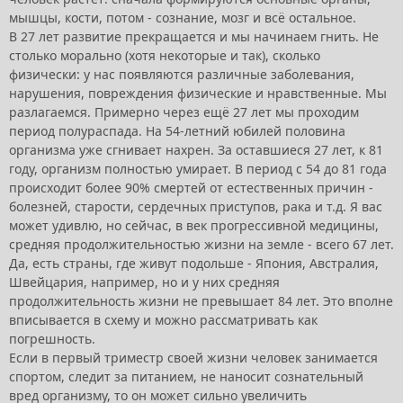
мышцы, кости, потом - сознание, мозг и всё остальное.
В 27 лет развитие прекращается и мы начинаем гнить. Не
столько морально (хотя некоторые и так), сколько
физически: у нас появляются различные заболевания,
нарушения, повреждения физические и нравственные. Мы
разлагаемся. Примерно через ещё 27 лет мы проходим
период полураспада. На 54-летний юбилей половина
организма уже сгнивает нахрен. За оставшиеся 27 лет, к 81
году, организм полностью умирает. В период с 54 до 81 года
происходит более 90% смертей от естественных причин -
болезней, старости, сердечных приступов, рака и т.д. Я вас
может удивлю, но сейчас, в век прогрессивной медицины,
средняя продолжительностью жизни на земле - всего 67 лет.
Да, есть страны, где живут подольше - Япония, Австралия,
Швейцария, например, но и у них средняя
продолжительность жизни не превышает 84 лет. Это вполне
вписывается в схему и можно рассматривать как
погрешность.
Если в первый триместр своей жизни человек занимается
спортом, следит за питанием, не наносит сознательный
вред организму, то он может сильно увеличить