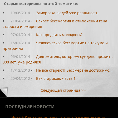
Старые материалы по этой тематике:
19/06/2014
-
Заморозка людей уже реальность
21/04/2014
-
Секрет бессмертия в отключении гена
старости и ожирения
07/04/2014
-
Как продлить молодость?
16/01/2014
-
Человеческое бессмертие не так уже и
призрачно
06/01/2014
-
Долгожитель, которому суждено прожить
300 лет, уже родился
17/12/2013
-
Не все стареют! Бессмертие достижимо...
20/04/2012
-
Век стариков, часть 1
Следующая страница >>
ПОСЛЕДНИЕ
НОВОСТИ
Новый Каир - мегапроект, который изменил карту