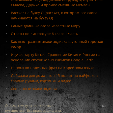
Сычева, Дружко и прочие смешные мемасы
Рассказ на букву О (рассказ, в котором все слова
начинаются на букву О)
Самые длинные слова известные миру
Ответы по литературе 6 класс 1 часть
Как пьют разные знаки зодиака шуточный гороскоп,
юмор
Изучая карту Китая. Сравнение Китая и России на
основании спутниковых снимков Google Earth
Несколько полезных фраз на Корейском языке
Лайфхаки для дома - топ 15 полезных лайфхаков
своими руками, картинки и видео
Сволочные знаки зодиака
© 2026 Stevsky.ru - интересные
60
путешествия. Все права защищены.