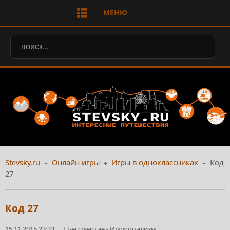
МЕНЮ
Stevsky.ru
Онлайн игры
Игры в одноклассниках
Код
27
Код 27
15.11.2015 23:33
Бессмертие
-
Иммортализм