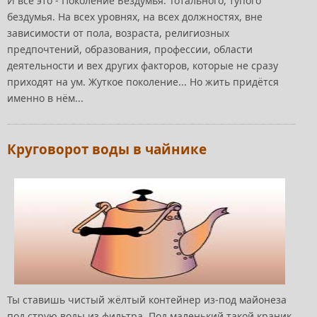
И всё это - Поколение Бездумья. Тотального, тупого
бездумья. На всех уровнях, на всех должностях, вне
зависимости от пола, возраста, религиозных
предпочтений, образования, профессии, области
деятельности и вех других факторов, которые не сразу
приходят на ум. Жуткое поколение... Но жить придётся
именно в нём...
Круговорот воды в чайнике
Ты ставишь чистый жёлтый контейнер из-под майонеза
под струю воды из фильтра. Под маленький такой краник,