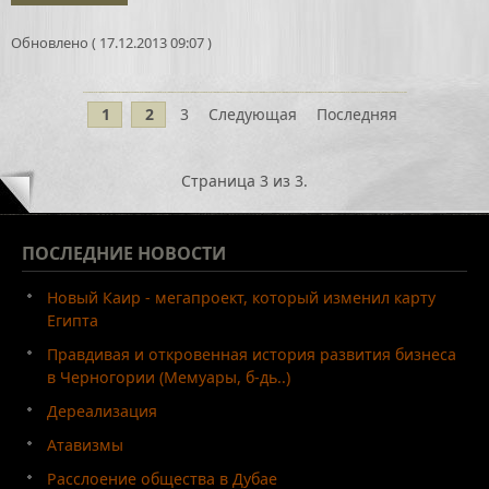
Обновлено ( 17.12.2013 09:07 )
1
2
3
Следующая
Последняя
Страница 3 из 3.
ПОСЛЕДНИЕ
НОВОСТИ
Новый Каир - мегапроект, который изменил карту
Египта
Правдивая и откровенная история развития бизнеса
в Черногории (Мемуары, б-дь..)
Дереализация
Атавизмы
Расслоение общества в Дубае