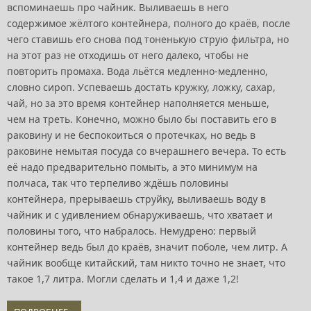
вспоминаешь про чайник. Выливаешь в него
содержимое жёлтого контейнера, полного до краёв, после
чего ставишь его снова под тоненькую струю фильтра, но
на этот раз не отходишь от него далеко, чтобы не
повторить промаха. Вода льётся медленно-медленно,
словно сироп. Успеваешь достать кружку, ложку, сахар,
чай, но за это время контейнер наполняется меньше,
чем на треть. Конечно, можно было бы поставить его в
раковину и не беспокоиться о протечках, но ведь в
раковине немытая посуда со вчерашнего вечера. То есть
её надо предварительно помыть, а это минимум на
полчаса, так что терпеливо ждёшь половины
контейнера, прерываешь струйку, выливаешь воду в
чайник и с удивлением обнаруживаешь, что хватает и
половины того, что набралось. Немудрено: первый
контейнер ведь был до краёв, значит поболе, чем литр. А
чайник вообще китайский, там никто точно не знает, что
такое 1,7 литра. Могли сделать и 1,4 и даже 1,2!