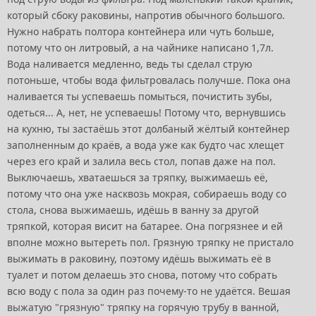
который сбоку раковины, напротив обычного большого.
Нужно набрать полтора контейнера или чуть больше,
потому что он литровый, а на чайнике написано 1,7л.
Вода наливается медленно, ведь ты сделал струю
потоньше, чтобы вода фильтровалась получше. Пока она
наливается ты успеваешь помыться, почистить зубы,
одеться... А, нет, не успеваешь! Потому что, вернувшись
на кухню, ты застаёшь этот долбаный жёлтый контейнер
заполненным до краёв, а вода уже как будто час хлещет
через его край и залила весь стол, попав даже на пол.
Выключаешь, хватаешься за тряпку, выжимаешь её,
потому что она уже насквозь мокрая, собираешь воду со
стола, снова выжимаешь, идёшь в ванну за другой
тряпкой, которая висит на батарее. Она погрязнее и ей
вполне можно вытереть пол. Грязную тряпку не пристало
выжимать в раковину, поэтому идёшь выжимать её в
туалет и потом делаешь это снова, потому что собрать
всю воду с пола за один раз почему-то не удаётся. Вешая
выжатую "грязную" тряпку на горячую трубу в ванной,