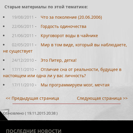
Старые материалы по этой тематике:
19/08/2011
-
Что за поколение (20.06.2006)
22/06/2011
-
Гордость одиночества
21/06/2011
-
Круговорот воды в чайнике
02/05/2011
-
Мир в том виде, который вы наблюдаете,
не существует
24/12/2010
-
Это Питер, детка!
17/11/2010
-
Отличие сна от реальности, будущее в
настоящем или одна ли у вас личность?
17/11/2010
-
Мы программируем мозг, мечтая
<< Предыдущая страница
Следующая страница >>
Обновлено ( 19.11.2015 20:38 )
ПОСЛЕДНИЕ
НОВОСТИ