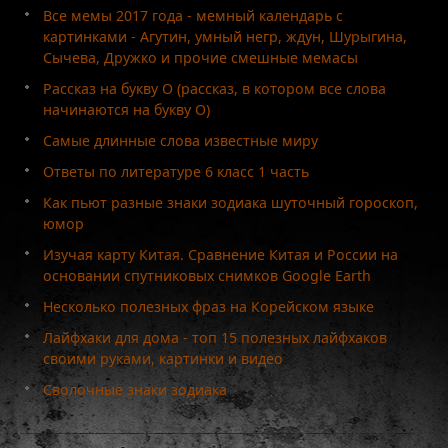
Все мемы 2017 года - мемный календарь с
картинками - Агутин, умный негр, ждун, Шурыгина,
Сычева, Дружко и прочие смешные мемасы
Рассказ на букву О (рассказ, в котором все слова
начинаются на букву О)
Самые длинные слова известные миру
Ответы по литературе 6 класс 1 часть
Как пьют разные знаки зодиака шуточный гороскоп,
юмор
Изучая карту Китая. Сравнение Китая и России на
основании спутниковых снимков Google Earth
Несколько полезных фраз на Корейском языке
Лайфхаки для дома - топ 15 полезных лайфхаков
своими руками, картинки и видео
Сволочные знаки зодиака