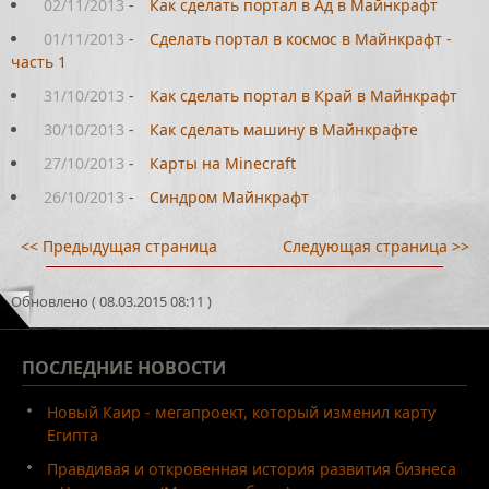
02/11/2013
-
Как сделать портал в Ад в Майнкрафт
01/11/2013
-
Cделать портал в космос в Майнкрафт -
часть 1
31/10/2013
-
Как сделать портал в Край в Майнкрафт
30/10/2013
-
Как сделать машину в Майнкрафте
27/10/2013
-
Карты на Minecraft
26/10/2013
-
Синдром Майнкрафт
<< Предыдущая страница
Следующая страница >>
Обновлено ( 08.03.2015 08:11 )
ПОСЛЕДНИЕ
НОВОСТИ
Новый Каир - мегапроект, который изменил карту
Египта
Правдивая и откровенная история развития бизнеса