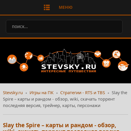
МЕНЮ
Stevsky.ru
Игры на ПК
Стратегии - RTS и TBS
Slay the
Spire – карты и рандом - обзор, wiki, скачать торрент
последняя версия, трейнер, карты, персонажи
Slay the Spire – карты и рандом - обзор,