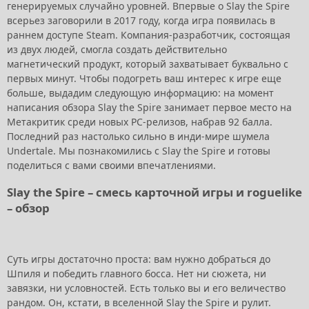
генерируемых случайно уровней. Впервые о Slay the Spire
всерьез заговорили в 2017 году, когда игра появилась в
раннем доступе Steam. Компания-разработчик, состоящая
из двух людей, смогла создать действительно
магнетический продукт, который захватывает буквально с
первых минут. Чтобы подогреть ваш интерес к игре еще
больше, выдадим следующую информацию: на момент
написания обзора Slay the Spire занимает первое место на
Метакритик среди новых PC-релизов, набрав 92 балла.
Последний раз настолько сильно в инди-мире шумела
Undertale. Мы познакомились с Slay the Spire и готовы
поделиться с вами своими впечатлениями.
Slay the Spire – смесь карточной игры и roguelike
– обзор
Суть игры достаточно проста: вам нужно добраться до
Шпиля и победить главного босса. Нет ни сюжета, ни
завязки, ни условностей. Есть только вы и его величество
рандом. Он, кстати, в вселенной Slay the Spire и рулит.