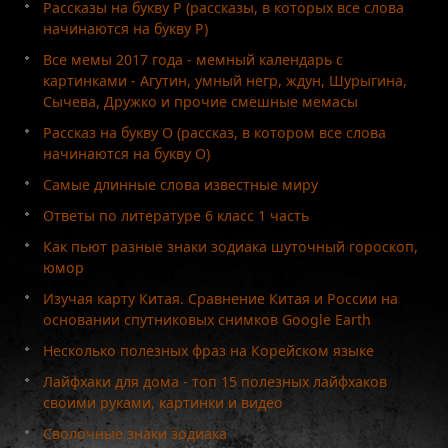
Рассказы на букву Р (рассказы, в которых все слова
начинаются на букву Р)
Все мемы 2017 года - мемный календарь с
картинками - Агутин, умный негр, ждун, Шурыгина,
Сычева, Дружко и прочие смешные мемасы
Рассказ на букву О (рассказ, в котором все слова
начинаются на букву О)
Самые длинные слова известные миру
Ответы по литературе 6 класс 1 часть
Как пьют разные знаки зодиака шуточный гороскоп,
юмор
Изучая карту Китая. Сравнение Китая и России на
основании спутниковых снимков Google Earth
Несколько полезных фраз на Корейском языке
Лайфхаки для дома - топ 15 полезных лайфхаков
своими руками, картинки и видео
Сволочные знаки зодиака