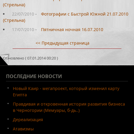
(Стрельна)
22/07/2010
-
Фотографии с Быстрой Южной 21.07.2010
(Стрельна)
17/07/2010
-
Пятничная ночная 16.07.2010
<< Предыдущая страница
Обновлено ( 07.01.2014 00:20 )
ПОСЛЕДНИЕ
НОВОСТИ
Новый Каир - мегапроект, который изменил карту
Египта
Правдивая и откровенная история развития бизнеса
в Черногории (Мемуары, б-дь..)
Дереализация
Атавизмы