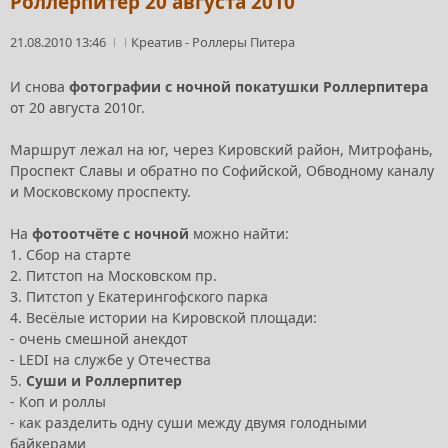
Роллерпитер 20 августа 2010
21.08.2010 13:46
Креатив
-
Роллеры Питера
И снова
фотографии с ночной покатушки Роллерпитера
от 20 августа 2010г.
Маршрут лежал на юг, через Кировский район, Митрофань,
Проспект Славы и обратно по Софийской, Обводному каналу
и Московскому проспекту.
На
фотоотчёте с ночной
можно найти:
1. Сбор на старте
2. Питстоп на Московском пр.
3. Питстоп у Екатерингофского парка
4. Весёлые истории на Кировской площади:
- очень смешной анекдот
- LEDI на службе у Отечества
5.
Суши и Роллерпитер
- Коп и роллы
- как разделить одну суши между двумя голодными
байкерами