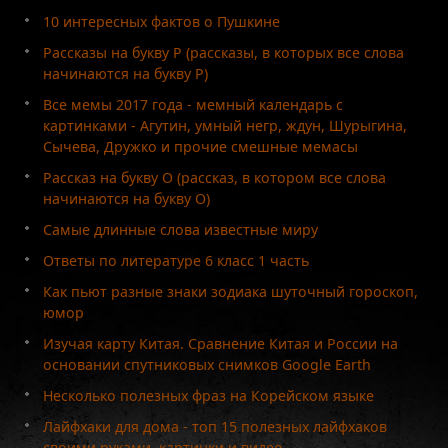
10 интересных фактов о Пушкине
Рассказы на букву Р (рассказы, в которых все слова
начинаются на букву Р)
Все мемы 2017 года - мемный календарь с
картинками - Агутин, умный негр, ждун, Шурыгина,
Сычева, Дружко и прочие смешные мемасы
Рассказ на букву О (рассказ, в котором все слова
начинаются на букву О)
Самые длинные слова известные миру
Ответы по литературе 6 класс 1 часть
Как пьют разные знаки зодиака шуточный гороскоп,
юмор
Изучая карту Китая. Сравнение Китая и России на
основании спутниковых снимков Google Earth
Несколько полезных фраз на Корейском языке
Лайфхаки для дома - топ 15 полезных лайфхаков
своими руками, картинки и видео