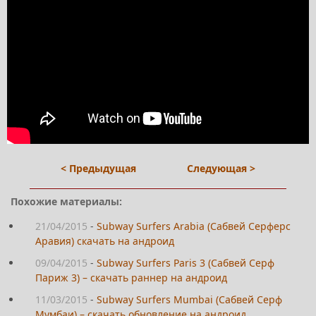
< Предыдущая
Следующая >
Похожие материалы:
21/04/2015
-
Subway Surfers Arabia (Сабвей Серферс
Аравия) скачать на андроид
09/04/2015
-
Subway Surfers Paris 3 (Сабвей Серф
Париж 3) – скачать раннер на андроид
11/03/2015
-
Subway Surfers Mumbai (Сабвей Серф
Мумбаи) – скачать обновление на андроид