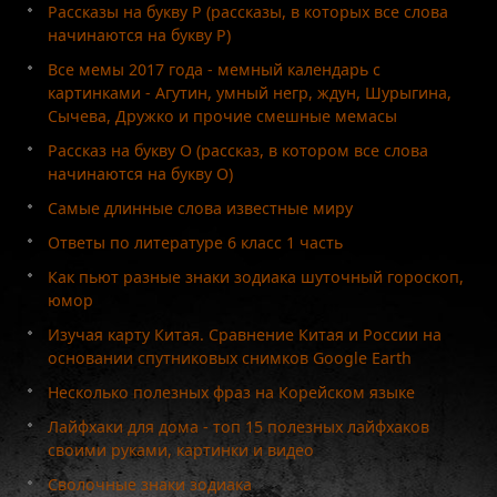
Рассказы на букву Р (рассказы, в которых все слова
начинаются на букву Р)
Все мемы 2017 года - мемный календарь с
картинками - Агутин, умный негр, ждун, Шурыгина,
Сычева, Дружко и прочие смешные мемасы
Рассказ на букву О (рассказ, в котором все слова
начинаются на букву О)
Самые длинные слова известные миру
Ответы по литературе 6 класс 1 часть
Как пьют разные знаки зодиака шуточный гороскоп,
юмор
Изучая карту Китая. Сравнение Китая и России на
основании спутниковых снимков Google Earth
Несколько полезных фраз на Корейском языке
Лайфхаки для дома - топ 15 полезных лайфхаков
своими руками, картинки и видео
Сволочные знаки зодиака