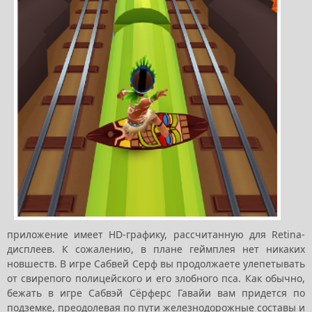
приложение имеет HD-графику, рассчитанную для Retina-
дисплеев. К сожалению, в плане геймплея нет никаких
новшеств. В игре Сабвей Серф вы продолжаете улепетывать
от свирепого полицейского и его злобного пса. Как обычно,
бежать в игре Сабвэй Сёрферс Гавайи вам придется по
подземке, преодолевая по пути железнодорожные составы и