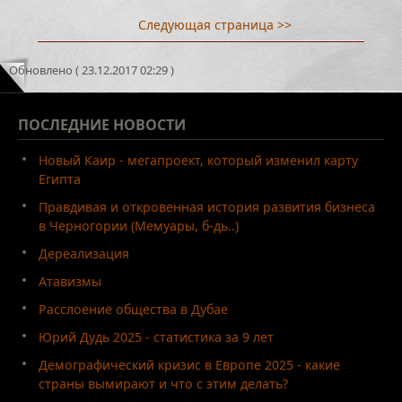
Следующая страница >>
Обновлено ( 23.12.2017 02:29 )
ПОСЛЕДНИЕ
НОВОСТИ
Новый Каир - мегапроект, который изменил карту
Египта
Правдивая и откровенная история развития бизнеса
в Черногории (Мемуары, б-дь..)
Дереализация
Атавизмы
Расслоение общества в Дубае
Юрий Дудь 2025 - статистика за 9 лет
Демографический кризис в Европе 2025 - какие
страны вымирают и что с этим делать?