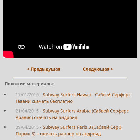
< Предыдущая
Следующая >
Похожие материалы:
17/01/2016
-
Subway Surfers Hawaii - Сабвей Серферс
Гавайи скачать бесплатно
21/04/2015
-
Subway Surfers Arabia (Сабвей Серферс
Аравия) скачать на андроид
09/04/2015
-
Subway Surfers Paris 3 (Сабвей Серф
Париж 3) – скачать раннер на андроид