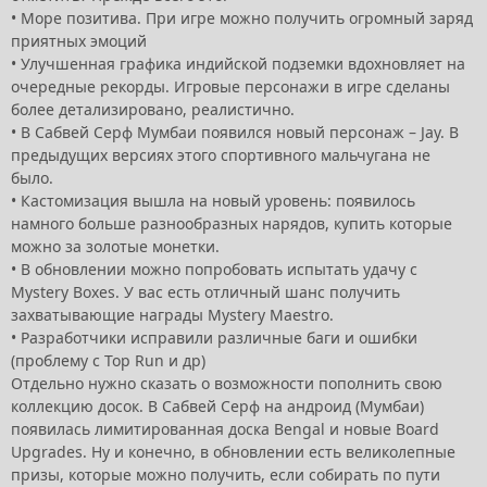
•
Море позитива. При игре можно получить огромный заряд
приятных эмоций
•
Улучшенная графика индийской подземки вдохновляет на
очередные рекорды. Игровые персонажи в игре сделаны
более детализировано, реалистично.
•
В Сабвей Серф Мумбаи появился новый персонаж – Jay. В
предыдущих версиях этого спортивного мальчугана не
было.
•
Кастомизация вышла на новый уровень: появилось
намного больше разнообразных нарядов, купить которые
можно за золотые монетки.
•
В обновлении можно попробовать испытать удачу с
Mystery Boxes. У вас есть отличный шанс получить
захватывающие награды Mystery Maestro.
•
Разработчики исправили различные баги и ошибки
(проблему с Top Run и др)
Отдельно нужно сказать о возможности пополнить свою
коллекцию досок. В Сабвей Серф на андроид (Мумбаи)
появилась лимитированная доска Bengal и новые Board
Upgrades. Ну и конечно, в обновлении есть великолепные
призы, которые можно получить, если собирать по пути