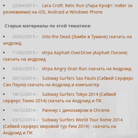
22/04/2015
-
Lara Croft: Relic Run (Лара Крофт: побег за
реликвиями) на iOS, Android и Windows Phone
Старые материалы по этой тематике:
26/02/2015
-
Into the Dead (Зомби в Тумане) скачать на
андроид
11/02/2015
-
Игра Asphalt OverDrive (Asphalt Погоня)
скачать на андроид
04/02/2015
-
Игра Angry Gran Run скачать на Андроид
20/12/2014
-
Subway Surfers Sao Paulo (Сабвей Серферс
Сан Пауло) скачать на Андроид и компьютер
18/12/2014
-
Subway Surfers Tokyo 2014 (Сабвей
серферс Токио 2014) скачать на Андроид и ПК
10/12/2014
-
Раннер с динозавром в Chrome
03/12/2014
-
Subway Surfers World Tour Rome 2014
(Сабвей серферс мировой тур Рим 2014) - скачать на
Андроид и ПК