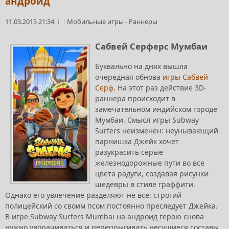
андроид
11.03.2015 21:34
Мобильные игры
-
Раннеры
Сабвей Серферс Мумбаи
Буквально на днях вышла
очередная обнова
игры Сабвей
Серф
. На этот раз действие 3D-
раннера происходит в
замечательном индийском городе
Мумбаи. Смысл игры Subway
Surfers неизменен: неунывающий
парнишка Джейк хочет
разукрасить серые
железнодорожные пути во все
цвета радуги, создавая рисунки-
шедевры в стиле граффити.
Однако его увлечение разделяют не все: строгий
полицейский со своим псом постоянно преследует Джейка.
В игре Subway Surfers Mumbai на андроид герою снова
нужно уворачиваться и перепрыгивать несущиеся составы,