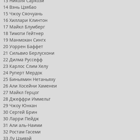
13 Николя Саркози
14 Вэнь Цзябао
15 Чжоу Сяочуань
16 Хиллари Клинтон
17 Майкл Блумберг
18 Тимоти Гейтнер
19 Манмохан Сингх
20 Уоррен Баффет
21 Сильвио Берлускони
22 Дилма Руссефф
23 Карлос Слим Хелу
24 Руперт Мердок
25 Биньямин Нетаньяху
26 Али Хосейни Хаменеи
27 Майкл Герцог
28 Джеффри Иммельт
29 Чжоу Юнкан
30 Сергей Брин
30 Ларри Пейдж
31 Али аль-Наими
32 Ростам Гасеми
33 Лу Цзивэй