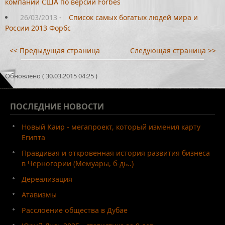
компаний США по версии Forbes
26/03/2013
-
Список самых богатых людей мира и
России 2013 Форбс
<< Предыдущая страница
Следующая страница >>
Обновлено ( 30.03.2015 04:25 )
ПОСЛЕДНИЕ
НОВОСТИ
Новый Каир - мегапроект, который изменил карту
Египта
Правдивая и откровенная история развития бизнеса
в Черногории (Мемуары, б-дь..)
Дереализация
Атавизмы
Расслоение общества в Дубае