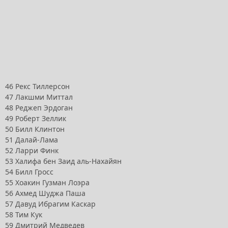
46 Рекс Тиллерсон
47 Лакшми Миттал
48 Реджеп Эрдоган
49 Роберт Зеллик
50 Билл Клинтон
51 Далай-Лама
52 Ларри Финк
53 Халифа бен Заид аль-Нахайян
54 Билл Гросс
55 Хоакин Гузман Лоэра
56 Ахмед Шуджа Паша
57 Давуд Ибрагим Каскар
58 Тим Кук
59 Дмитрий Медведев