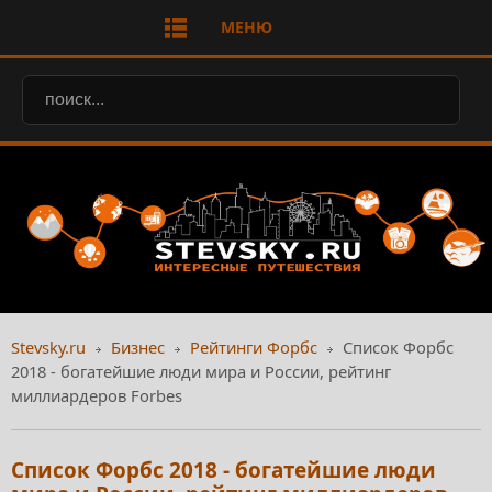
МЕНЮ
Stevsky.ru
Бизнес
Рейтинги Форбс
Список Форбс
2018 - богатейшие люди мира и России, рейтинг
миллиардеров Forbes
Список Форбс 2018 - богатейшие люди