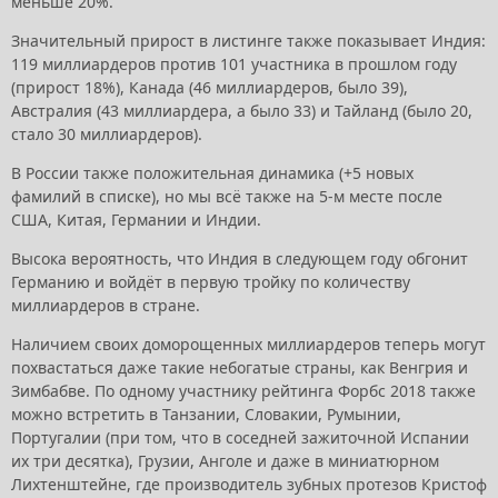
меньше 20%.
Значительный прирост в листинге также показывает Индия:
119 миллиардеров против 101 участника в прошлом году
(прирост 18%), Канада (46 миллиардеров, было 39),
Австралия (43 миллиардера, а было 33) и Тайланд (было 20,
стало 30 миллиардеров).
В России также положительная динамика (+5 новых
фамилий в списке), но мы всё также на 5-м месте после
США, Китая, Германии и Индии.
Высока вероятность, что Индия в следующем году обгонит
Германию и войдёт в первую тройку по количеству
миллиардеров в стране.
Наличием своих доморощенных миллиардеров теперь могут
похвастаться даже такие небогатые страны, как Венгрия и
Зимбабве. По одному участнику рейтинга Форбс 2018 также
можно встретить в Танзании, Словакии, Румынии,
Португалии (при том, что в соседней зажиточной Испании
их три десятка), Грузии, Анголе и даже в миниатюрном
Лихтенштейне, где производитель зубных протезов Кристоф