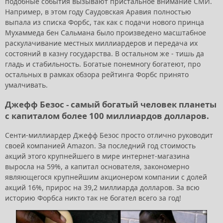
подобные события вызывают пристальное внимание СМИ.
Например, в этом году Саудовская Аравия полностью
выпала из списка Форбс, так как с подачи нового принца
Мухаммеда бен Сальмана было произведено масштабное
раскулачивание местных миллиардеров и передача их
состояний в казну государства. В остальном же - тишь да
гладь и стабильность. Богатые понемногу богатеют, про
остальных в рамках обзора рейтинга Форбс принято
умалчивать.
Джефф Безос - самый богатый человек планеты
с капиталом более 100 миллиардов долларов.
Сенти-миллиардер Джефф Безос просто отлично руководит
своей компанией Amazon. За последний год стоимость
акций этого крупнейшего в мире интернет-магазина
выросла на 59%, а капитал основателя, закономерно
являющегося крупнейшим акционером компании с долей
акций 16%, прирос на 39,2 миллиарда долларов. За всю
историю Форбса никто так не богател всего за год!