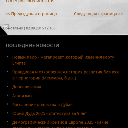
- ТОП 5 ролевых игр 2016
<< Предыдущая страница
Следующая страница >>
Обновлено ( 02.09.2016 12:16 )
ПОСЛЕДНИЕ
НОВОСТИ
Новый Каир - мегапроект, который изменил карту
Египта
Правдивая и откровенная история развития бизнеса
в Черногории (Мемуары, б-дь..)
Дереализация
Атавизмы
Расслоение общества в Дубае
Юрий Дудь 2025 - статистика за 9 лет
Демографический кризис в Европе 2025 - какие