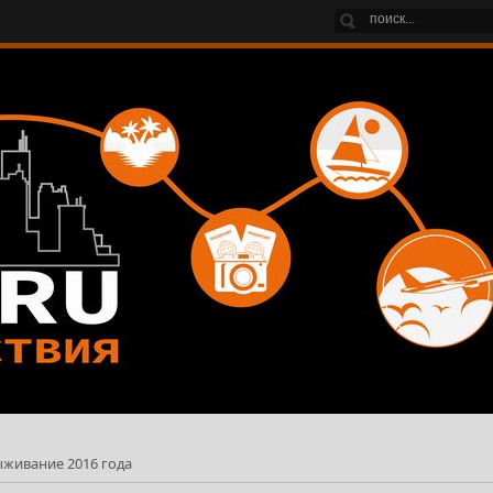
живание 2016 года