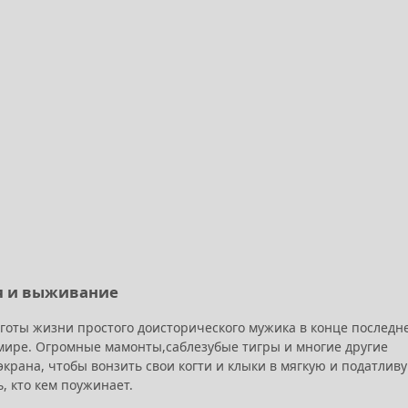
ия и выживание
 тяготы жизни простого доисторического мужика в конце последн
мире. Огромные мамонты,саблезубые тигры и многие другие
крана, чтобы вонзить свои когти и клыки в мягкую и податлив
, кто кем поужинает.