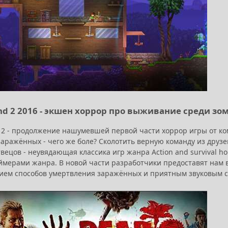
and 2 2016 - экшен хоррор про выживание среди зо
d 2 - продолжение нашумевшей первой части хоррор игры от ко
заражённых - чего же боле? Сколотить верную команду из друз
ецов - неувядающая классика игр жанра Action and survival ho
ймерами жанра. В новой части разработчики предоставят нам 
ием способов умертвления заражённых и приятным звуковым с