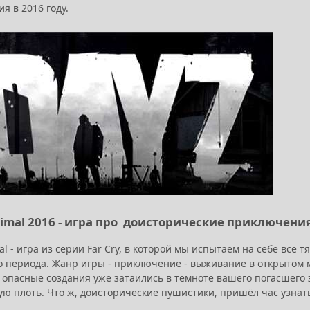
я в 2016 году.
Primal 2016 - игра про доисторические приключен
mal - игра из серии Far Cry, в которой мы испытаем на себе все
о периода. Жанр игры - приключение - выживание в открытом 
 опасные создания уже затаились в темноте вашего погасшего э
ую плоть. Что ж, доисторические пушистики, пришёл час узнать