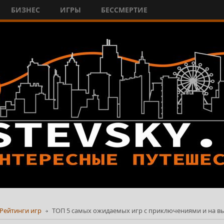
БИЗНЕС
ИГРЫ
БЕССМЕРТИЕ
Рейтинги игр
ТОП 5 самых ожидаемых игр с приключениями и на вы