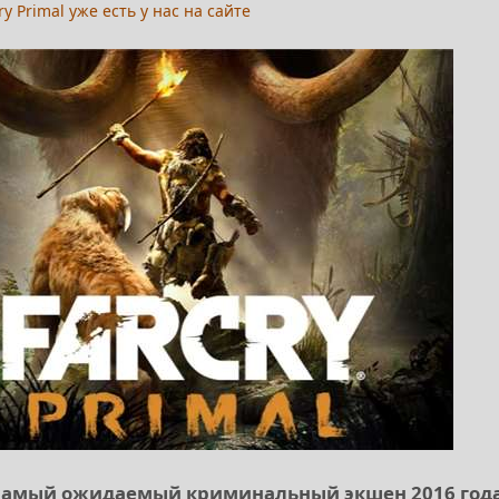
ry Primal уже есть у нас на сайте
- самый ожидаемый криминальный экшен 2016 год