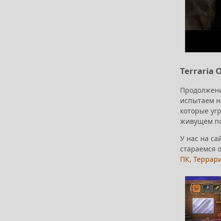
Terraria 
Продолжени
испытаем на
которые угр
живущем по
У нас на с
стараемся 
ПК, Террари