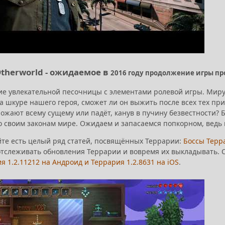
Otherworld - ожидаемое в
2016 году
продолжение игры пр
е увлекательной песочницы с элементами ролевой игры. Миру
 шкуре нашего героя, сможет ли он выжить после всех тех при
ожают всему сущему или падёт, канув в пучину безвестности? Б
 своим законам мире. Ожидаем и запасаемся попкорном, ведь в
айте есть целый ряд статей, посвящённых Террарии:
Боссы Терр
отслеживать обновления Террарии и вовремя их выкладывать. 
я 1.2.11212 на Андроид и Террария 1.2.8631 на iOS
.