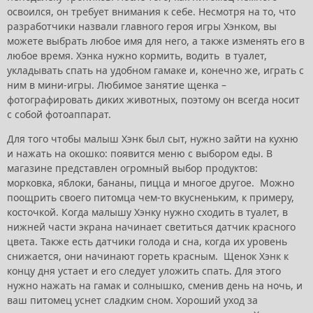
освоился, он требует внимания к себе. Несмотря на то, что
разработчики назвали главного героя игры Хэнком, вы
можете выбрать любое имя для него, а также изменять его в
любое время. Хэнка нужно кормить, водить в туалет,
укладывать спать на удобном гамаке и, конечно же, играть с
ним в мини-игры. Любимое занятие щенка –
фотографировать диких животных, поэтому он всегда носит
с собой фотоаппарат.
Для того
чтобы малыш Хэнк был сыт, нужно зайти на кухню
и нажать на окошко: появится меню с выбором еды. В
магазине представлен огромный выбор продуктов:
морковка, яблоки, бананы, пицца и многое другое. Можно
поощрить своего питомца чем-то вкусненьким, к примеру,
косточкой. Когда малышу Хэнку нужно сходить в туалет, в
нижней части экрана начинает светиться датчик красного
цвета. Также есть датчики голода и сна, когда их уровень
снижается, они начинают гореть красным. Щенок Хэнк к
концу дня устает и его следует уложить спать. Для этого
нужно нажать на гамак и солнышко, сменив день на ночь, и
ваш питомец уснет сладким сном. Хороший уход за