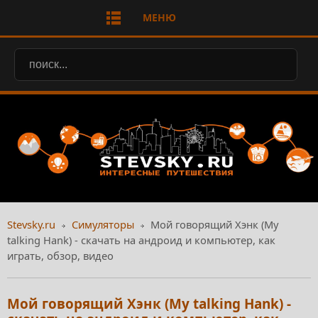
МЕНЮ
Stevsky.ru
Симуляторы
Мой говорящий Хэнк (My
talking Hank) - скачать на андроид и компьютер, как
играть, обзор, видео
Мой говорящий Хэнк (My talking Hank) -