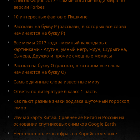
Список Форбс 2017 - самые богатые люди мира по
версии Forbes
10 интересных фактов о Пушкине
Рассказы на букву Р (рассказы, в которых все слова
начинаются на букву Р)
Все мемы 2017 года - мемный календарь с
картинками - Агутин, умный негр, ждун, Шурыгина,
Сычева, Дружко и прочие смешные мемасы
Рассказ на букву О (рассказ, в котором все слова
начинаются на букву О)
Самые длинные слова известные миру
Ответы по литературе 6 класс 1 часть
Как пьют разные знаки зодиака шуточный гороскоп,
юмор
Изучая карту Китая. Сравнение Китая и России на
основании спутниковых снимков Google Earth
Несколько полезных фраз на Корейском языке