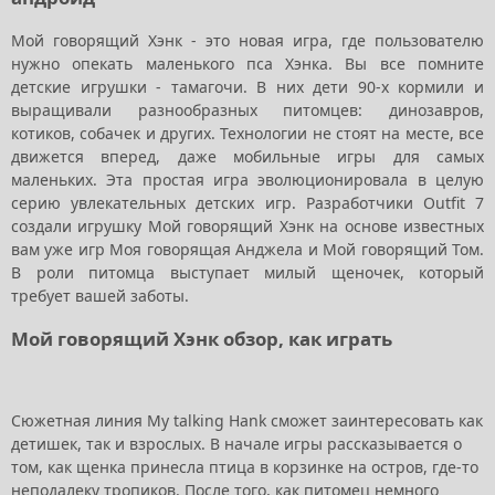
Мой говорящий Хэнк - это новая игра, где пользователю
нужно опекать маленького пса Хэнка. Вы все помните
детские игрушки - тамагочи. В них дети 90-х кормили и
выращивали разнообразных питомцев: динозавров,
котиков, собачек и других. Технологии не стоят на месте, все
движется вперед, даже мобильные игры для самых
маленьких. Эта простая игра эволюционировала в целую
серию увлекательных детских игр. Разработчики Outfit 7
создали игрушку Мой говорящий Хэнк на основе известных
вам уже игр Моя говорящая Анджела и Мой говорящий Том.
В роли питомца выступает милый щеночек, который
требует вашей заботы.
Мой говорящий Хэнк обзор, как играть
Сюжетная линия
My
talking
Hank
сможет заинтересовать как
детишек, так и взрослых. В начале игры рассказывается о
том, как щенка принесла птица в корзинке на остров, где-то
неподалеку тропиков. После того, как питомец немного