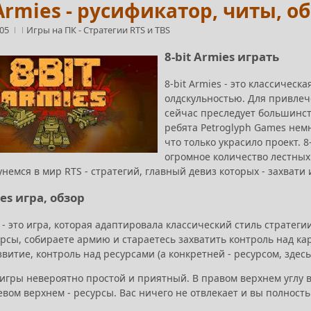
 Armies - русификатор, читы, о
:05
Игры на ПК
-
Стратегии RTS и TBS
8-bit Armies играть
8-bit Armies - это классическ
олдскульностью. Для привлеч
сейчас преследует большинст
ребята Petroglyph Games нем
что только украсило проект. 
огромное количество лестных 
унемся в мир RTS - стратегий, главный девиз которых - захвати
ies игра, обзор
s - это игра, которая адаптировала классический стиль стратеги
рсы, собираете армию и стараетесь захватить контроль над карт
витие, контроль над ресурсами (а конкретней - ресурсом, здесь
игры невероятно простой и приятный. В правом верхнем углу в
евом верхнем - ресурсы. Вас ничего не отвлекает и вы полност