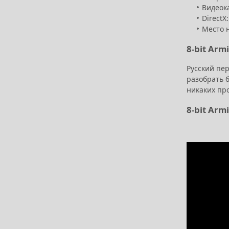
Видеока
DirectX
Место н
8-bit Ar
Русский пер
разобрать б
никаких пр
8-bit Arm