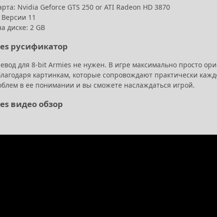
рта: Nvidia Geforce GTS 250 or ATI Radeon HD 3870
: Версии 11
а диске: 2 GB
mies русификатор
евод для 8-bit Armies не нужен. В игре максимально просто о
лагодаря картинкам, которые сопровождают практически каждое 
облем в ее понимании и вы сможете наслаждаться игрой.
ies видео обзор