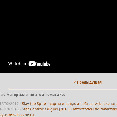
< Предыдущая
ые материалы по этой тематике:
12/02/2019
-
Slay the Spire – карты и рандом - обзор, wiki, ска
18/10/2018
-
Star Control: Origins (2018) - автостопом по галакт
русификатор, читы