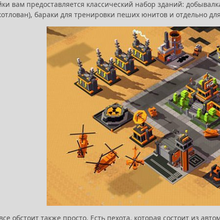
йки вам предоставляется классический набор зданий: добывалка
котлован), бараки для тренировки пеших юнитов и отдельно дл
се обстоит также просто. Есть пехота, которая состоит из авт