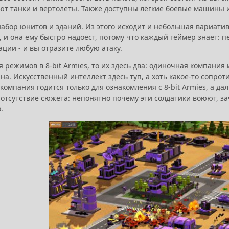
ют танки и вертолеты. Также доступны лёгкие боевые машины и
набор юнитов и зданий. Из этого исходит и небольшая вариати
s, и она ему быстро надоест, потому что каждый геймер знает: 
ации - и вы отразите любую атаку.
я режимов в 8-bit Armies, то их здесь два: одиночная компания
на. Искусственный интеллект здесь туп, а хоть какое-то сопро
омпания годится только для ознакомления с 8-bit Armies, а д
отсутствие сюжета: непонятно почему эти солдатики воюют, зач
о.