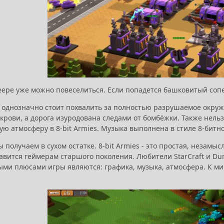
еере уже можно повеселиться. Если попадется башковитый соп
es однозначно стоит похвалить за полностью разрушаемое окру
крови, а дорога изуродована следами от бомбёжки. Также нель
ю атмосферу в 8-bit Armies. Музыка выполнена в стиле 8-битн
ы получаем в сухом остатке. 8-bit Armies - это простая, незамыс
вится геймерам старшого поколения. Любители StarCraft и Dun
ми плюсами игры являются: графика, музыка, атмосфера. К ми