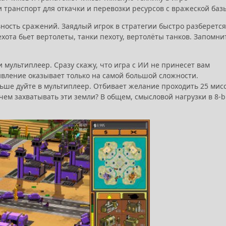
 транспорт для откачки и перевозки ресурсов с вражеской баз
вность сражений. Заядлый игрок в стратегии быстро разберется
пехота бьет вертолеты, танки пехоту, вертолёты танков. Запомни
 и мультиплеер. Сразу скажу, что игра с ИИ не принесет вам
тивление оказывает только на самой большой сложности.
альше дуйте в мультиплеер. Отбивает желание проходить 25 мис
ем захватывать эти земли? В общем, смысловой нагрузки в 8-b