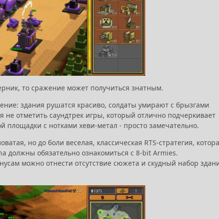
ерник, то сражение может получиться знатным.
жение: здания рушатся красиво, солдаты умирают с брызгами
зя не отметить саундтрек игры, который отлично подчеркивает
ой площадки с нотками хеви-метал - просто замечательно.
ловатая, но до боли веселая, классическая RTS-стратегия, котор
a должны обязательно ознакомиться с 8-bit Armies.
нусам можно отнести отсутствие сюжета и скудный набор здан