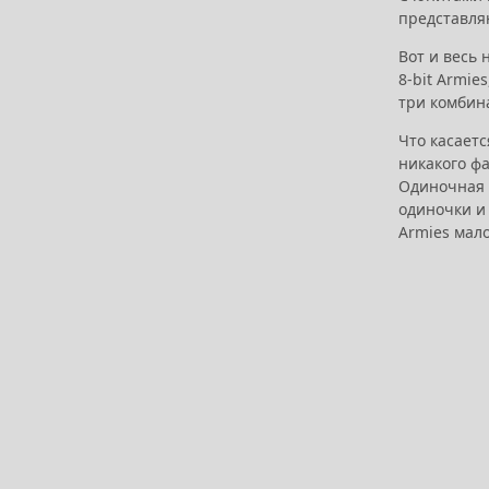
представля
Вот и весь 
8-bit Armie
три комбин
Что касаетс
никакого фа
Одиночная к
одиночки и 
Armies мал