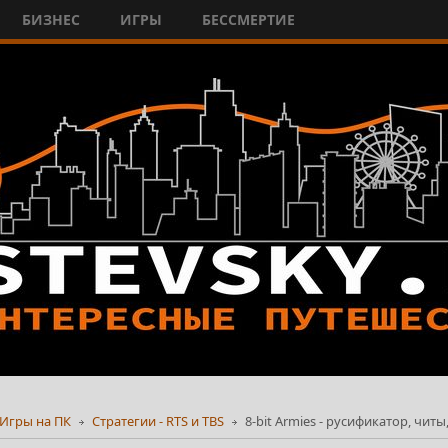
БИЗНЕС
ИГРЫ
БЕССМЕРТИЕ
Игры на ПК
Стратегии - RTS и TBS
8-bit Armies - русификатор, читы