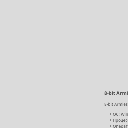
8-bit Arm
8-bit Armie
ОС: Win
Процесс
Операт