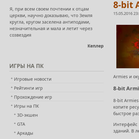
8-bit
Я, при всем своем почтении к отцам
15.05.2016 23
церкви, научно доказываю, что Земля
кругла, кругом заселена антиподами,
незначительная и мала и летит через
созвездия
Кеплер
ИГРЫ
НА ПК
Armies и ок
Игровые новости
8-bit Arm
Рейтинги игр
Прохождение игр
8-bit Armie
Игры на ПК
копите ресу
быстрое раз
3D-экшен
GTA
Интерфейс 
зданий. В л
Аркады