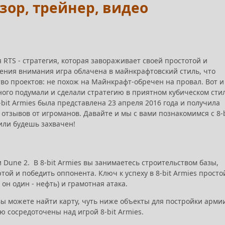
бзор, трейнер, видео
ая RTS - стратегия, которая завораживает своей простотой и
ения внимания игра облачена в майнкрафтовский стиль, что
во проектов: не похож на Майнкрафт-обречен на провал. Вот и
ного подумали и сделали стратегию в приятном кубическом стил
8-bit Armies была представлена 23 апреля 2016 года и получила
отзывов от игроманов. Давайте и мы с вами познакомимся с 8-b
 или будешь захвачен!
и Dune 2. В 8-bit Armies вы занимаетесь строительством базы,
ой и победить оппонента. Ключ к успеху в 8-bit Armies просто
 он один - нефть) и грамотная атака.
ы можете найти карту, чуть ниже объекты для постройки арми
ью сосредоточены над игрой 8-bit Armies.