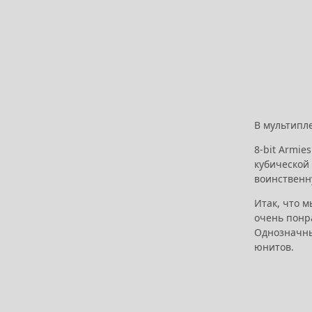
В мультипл
8-bit Armi
кубической 
воинственну
Итак, что м
очень понра
Однозначны
юнитов.