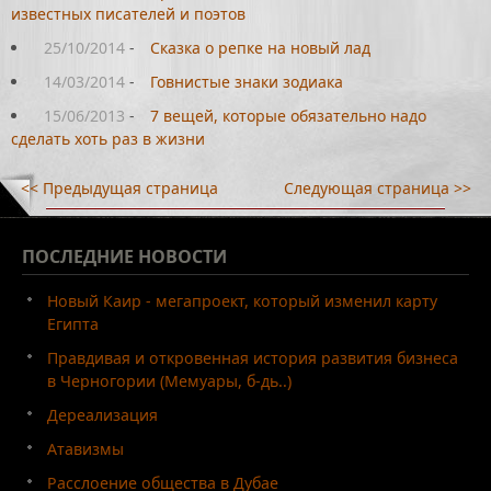
известных писателей и поэтов
25/10/2014
-
Сказка о репке на новый лад
14/03/2014
-
Говнистые знаки зодиака
15/06/2013
-
7 вещей, которые обязательно надо
сделать хоть раз в жизни
<< Предыдущая страница
Следующая страница >>
ПОСЛЕДНИЕ
НОВОСТИ
Новый Каир - мегапроект, который изменил карту
Египта
Правдивая и откровенная история развития бизнеса
в Черногории (Мемуары, б-дь..)
Дереализация
Атавизмы
Расслоение общества в Дубае