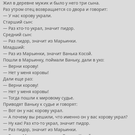
Жил в деревне мужик и было у него три сына.
Раз утром отец возвращается со двора и говорит:
— У нас корову украли.
Старший сын:
— Раз кто-то украл, значит пидор.
Средний сын:
— Раз пидор, значит из Марьинки.
Младший:
— Раз из Марьинки, значит Ванька Косой.
Пошли в Марьинку, поймали Ваньку, дали в ухо:
— Верни корову!
— Нет у меня коровы!
Дали еще раз:
— Верни корову!
— Нет у меня коровы!
— Тогда пошли к мировому судье.
Приводят Ваньку к судье и говорят:
— Вот он у нас корову украл.
— А почему вы решили, что именно он у вас корову украл?
— Ну как! Раз кто-то украл, значит пидор.
— Раз пидор, значит из Марьинки.